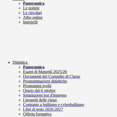
Panoramica
Le notizie
Le circolari
Albo online
Interpelli
Didattica
Panoramica
Esami di Maturità 2025/26
Documenti del Consiglio di Classe
Programmazioni didattiche
Programmi svolti
Orario dal 6 ottobre
Simulazioni test d'ingresso
I progetti delle classi
Contrasto a bullismo e cyberbullismo
Libri di testo 2026-2027
Offerta formativa