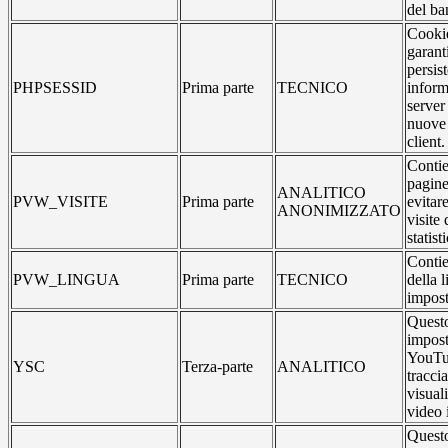
del ba
Cookie
garant
persis
PHPSESSID
Prima parte
TECNICO
inform
server
nuove 
client.
Contie
pagine
ANALITICO
PVW_VISITE
Prima parte
evitar
ANONIMIZZATO
visite 
statist
Contie
PVW_LINGUA
Prima parte
TECNICO
della 
impost
Questo
impost
YouTu
YSC
Terza-parte
ANALITICO
traccia
visual
video 
Questo