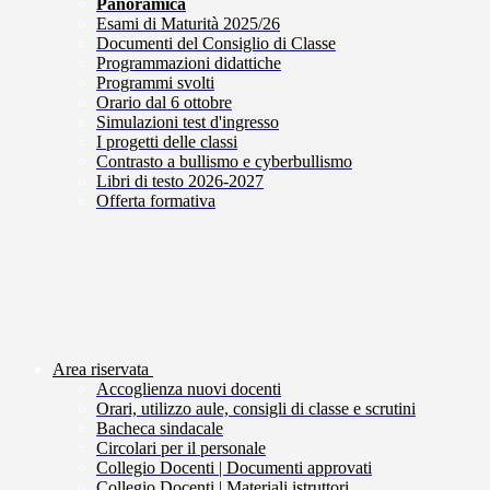
Panoramica
Esami di Maturità 2025/26
Documenti del Consiglio di Classe
Programmazioni didattiche
Programmi svolti
Orario dal 6 ottobre
Simulazioni test d'ingresso
I progetti delle classi
Contrasto a bullismo e cyberbullismo
Libri di testo 2026-2027
Offerta formativa
Area riservata
Accoglienza nuovi docenti
Orari, utilizzo aule, consigli di classe e scrutini
Bacheca sindacale
Circolari per il personale
Collegio Docenti | Documenti approvati
Collegio Docenti | Materiali istruttori