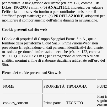
per facilitare la navigazione dell’utente (cfr. art. 122, comma 1 del
D.Lgs. 196/2003 e s.m.i.); (b)
ANALITICI
, impiegati per valutare
l’efficacia di un servizio fornito o per contribuire a misurarne il
“traffico” (scopi statistici); e di (c)
PROFILAZIONE
, adoperati per
monitorare il comportamento dell’utente durante la navigazione.
Cookie presenti sul sito web
I Cookie di proprietà di Gruppo Spaggiari Parma S.p.A., quale
fornitore della piattaforma Cloud SaaS “PrimaVisioneWeb” non
prevedono la registrazione di dati personali identificativi dell’utente,
ma solo la gestione di informazioni tecniche (cfr. art. 122, comma 1
del D.Lgs. 196/2003 e s.m.i.) per l’erogazione di servizi o di dati
analitici anonimi al fine di elaborare statistiche aggregate sull’uso del
Sito.
Elenco dei cookie presenti sul Sito web
NOME
PROPRIETÀ
TIPOLOGIA
FUNZ
Flag i
seguit
cookies_consent
Prima parte
TECNICO
chiusu