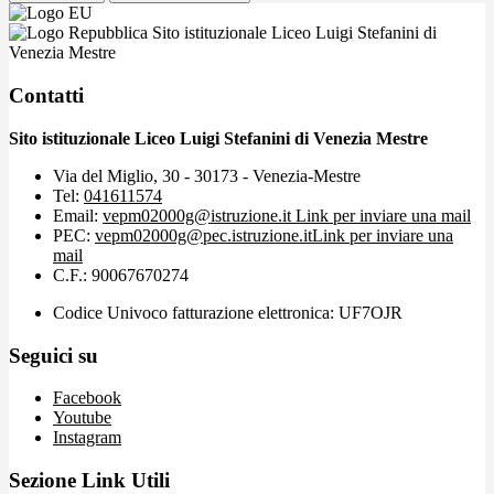
Sito istituzionale Liceo Luigi Stefanini di
Venezia Mestre
Contatti
Sito istituzionale Liceo Luigi Stefanini di Venezia Mestre
Via del Miglio, 30 - 30173 - Venezia-Mestre
Tel:
041611574
Email:
vepm02000g@istruzione.it
Link per inviare una mail
PEC:
vepm02000g@pec.istruzione.it
Link per inviare una
mail
C.F.: 90067670274
Codice Univoco fatturazione elettronica: UF7OJR
Seguici su
Facebook
Youtube
Instagram
Sezione Link Utili