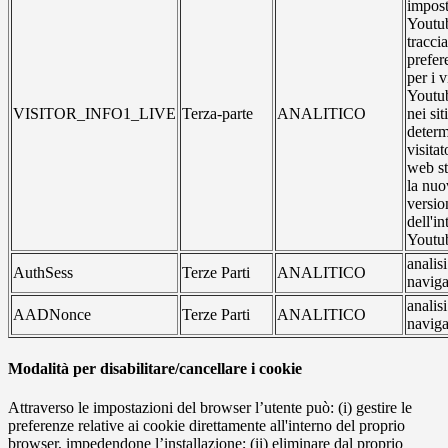
impost
Youtub
traccia
prefer
per i 
Youtub
VISITOR_INFO1_LIVE
Terza-parte
ANALITICO
nei si
determ
visitat
web st
la nuo
versio
dell'in
Youtu
analis
AuthSess
Terze Parti
ANALITICO
naviga
analis
AADNonce
Terze Parti
ANALITICO
naviga
Modalità per disabilitare/cancellare i cookie
Attraverso le impostazioni del browser l’utente può: (i) gestire le
preferenze relative ai cookie direttamente all'interno del proprio
browser, impedendone l’installazione; (ii) eliminare dal proprio