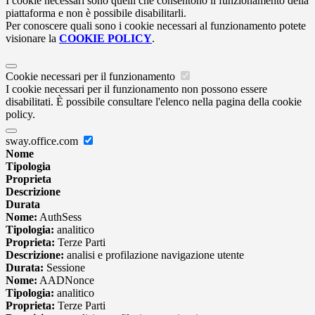
I cookie necessari sono quelli che consentono il funzionamento della
piattaforma e non è possibile disabilitarli.
Per conoscere quali sono i cookie necessari al funzionamento potete
visionare la
COOKIE POLICY
.
Cookie necessari per il funzionamento
I cookie necessari per il funzionamento non possono essere
disabilitati. È possibile consultare l'elenco nella pagina della cookie
policy.
sway.office.com
Nome
Tipologia
Proprieta
Descrizione
Durata
Nome:
AuthSess
Tipologia:
analitico
Proprieta:
Terze Parti
Descrizione:
analisi e profilazione navigazione utente
Durata:
Sessione
Nome:
AADNonce
Tipologia:
analitico
Proprieta:
Terze Parti