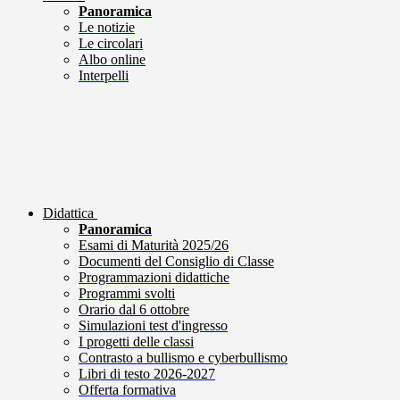
Panoramica
Le notizie
Le circolari
Albo online
Interpelli
Didattica
Panoramica
Esami di Maturità 2025/26
Documenti del Consiglio di Classe
Programmazioni didattiche
Programmi svolti
Orario dal 6 ottobre
Simulazioni test d'ingresso
I progetti delle classi
Contrasto a bullismo e cyberbullismo
Libri di testo 2026-2027
Offerta formativa