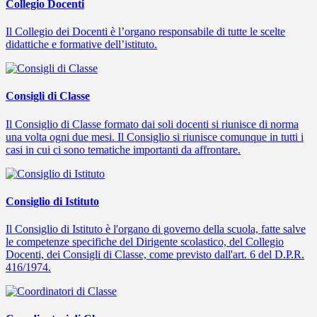
Collegio Docenti
Il Collegio dei Docenti è l’organo responsabile di tutte le scelte
didattiche e formative dell’istituto.
Consigli di Classe
Il Consiglio di Classe formato dai soli docenti si riunisce di norma
una volta ogni due mesi. Il Consiglio si riunisce comunque in tutti i
casi in cui ci sono tematiche importanti da affrontare.
Consiglio di Istituto
Il Consiglio di Istituto è l'organo di governo della scuola, fatte salve
le competenze specifiche del Dirigente scolastico, del Collegio
Docenti, dei Consigli di Classe, come previsto dall'art. 6 del D.P.R.
416/1974.