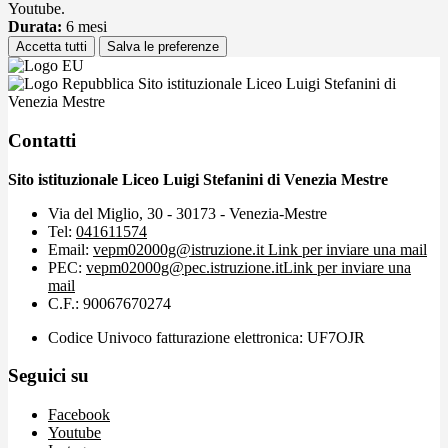
Youtube.
Durata:
6 mesi
Accetta tutti
Salva le preferenze
Sito istituzionale Liceo Luigi Stefanini di
Venezia Mestre
Contatti
Sito istituzionale Liceo Luigi Stefanini di Venezia Mestre
Via del Miglio, 30 - 30173 - Venezia-Mestre
Tel:
041611574
Email:
vepm02000g@istruzione.it
Link per inviare una mail
PEC:
vepm02000g@pec.istruzione.it
Link per inviare una
mail
C.F.: 90067670274
Codice Univoco fatturazione elettronica: UF7OJR
Seguici su
Facebook
Youtube