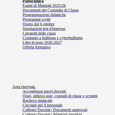
Panoramica
Esami di Maturità 2025/26
Documenti del Consiglio di Classe
Programmazioni didattiche
Programmi svolti
Orario dal 6 ottobre
Simulazioni test d'ingresso
I progetti delle classi
Contrasto a bullismo e cyberbullismo
Libri di testo 2026-2027
Offerta formativa
Area riservata
Accoglienza nuovi docenti
Orari, utilizzo aule, consigli di classe e scrutini
Bacheca sindacale
Circolari per il personale
Collegio Docenti | Documenti approvati
Collegio Docenti | Materiali istruttori