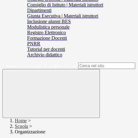
Consiglio di Istituto | Materiali istruttori
Dipartimenti
Giunta Esecutiva | Materiali istruttori
Inclusione alunni BES
Modulistica personale
Registro Elettronico
Formazione Docenti
PNRR
Tutorial per docenti
Archivio didattico
Campo di ricerca per le pagine del sito
Home
>
Scuola
>
Organizzazione