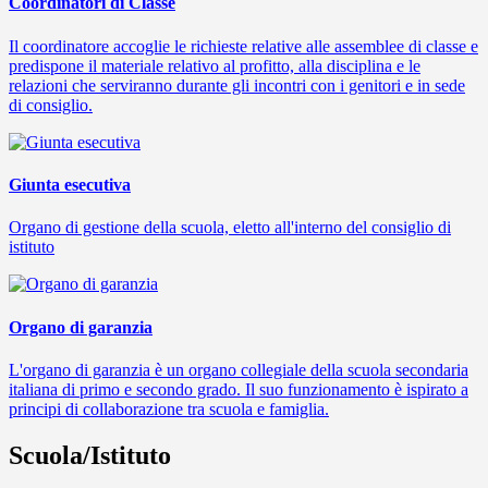
Coordinatori di Classe
Il coordinatore accoglie le richieste relative alle assemblee di classe e
predispone il materiale relativo al profitto, alla disciplina e le
relazioni che serviranno durante gli incontri con i genitori e in sede
di consiglio.
Giunta esecutiva
Organo di gestione della scuola, eletto all'interno del consiglio di
istituto
Organo di garanzia
L'organo di garanzia è un organo collegiale della scuola secondaria
italiana di primo e secondo grado. Il suo funzionamento è ispirato a
principi di collaborazione tra scuola e famiglia.
Scuola/Istituto