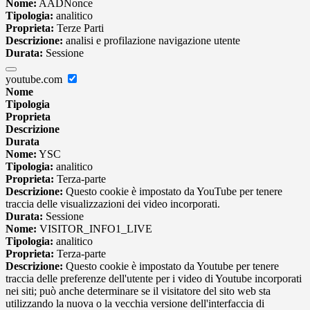
Nome:
AADNonce
Tipologia:
analitico
Proprieta:
Terze Parti
Descrizione:
analisi e profilazione navigazione utente
Durata:
Sessione
youtube.com
Nome
Tipologia
Proprieta
Descrizione
Durata
Nome:
YSC
Tipologia:
analitico
Proprieta:
Terza-parte
Descrizione:
Questo cookie è impostato da YouTube per tenere
traccia delle visualizzazioni dei video incorporati.
Durata:
Sessione
Nome:
VISITOR_INFO1_LIVE
Tipologia:
analitico
Proprieta:
Terza-parte
Descrizione:
Questo cookie è impostato da Youtube per tenere
traccia delle preferenze dell'utente per i video di Youtube incorporati
nei siti; può anche determinare se il visitatore del sito web sta
utilizzando la nuova o la vecchia versione dell'interfaccia di