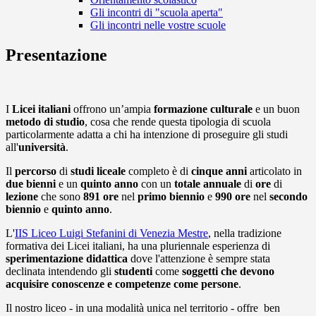
Gli incontri di "scuola aperta"
Gli incontri nelle vostre scuole
Presentazione
I
Licei italiani
offrono un’ampia
formazione culturale
e un buon
metodo di studio
, cosa che rende questa tipologia di scuola
particolarmente adatta a chi ha intenzione di proseguire gli studi
all'
università
.
Il
percorso
di
studi
liceale
completo è di
cinque anni
articolato in
due bienni
e un
quinto anno
con un
totale annuale
di
ore
di
lezione
che sono
891 ore
nel
primo biennio
e
990 ore
nel
secondo
biennio
e
quinto anno
.
L'
IIS Liceo Luigi Stefanini di Venezia Mestre
, nella tradizione
formativa dei Licei italiani, ha una pluriennale esperienza di
sperimentazione didattica
dove l'attenzione è sempre stata
declinata intendendo gli
studenti
come
soggetti che devono
acquisire conoscenze e competenze come persone
.
Il nostro liceo - in una modalità unica nel territorio - offre ben