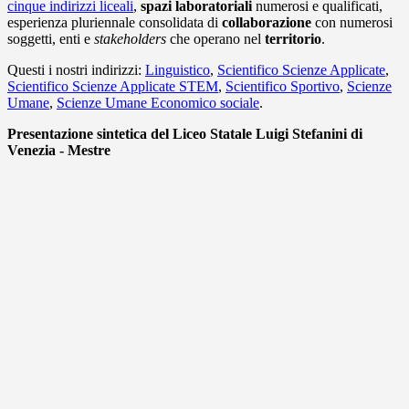
cinque indirizzi liceali
,
spazi laboratoriali
numerosi e qualificati,
esperienza pluriennale consolidata di
collaborazione
con numerosi
soggetti, enti e
stakeholders
che operano nel
territorio
.
Questi i nostri indirizzi:
Linguistico
,
Scientifico Scienze Applicate
,
Scientifico Scienze Applicate STEM
,
Scientifico Sportivo
,
Scienze
Umane
,
Scienze Umane Economico sociale
.
Presentazione sintetica del Liceo Statale Luigi Stefanini di
Venezia - Mestre