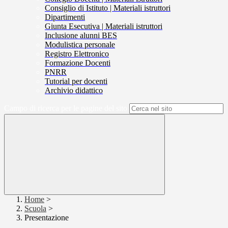
Consiglio di Istituto | Materiali istruttori
Dipartimenti
Giunta Esecutiva | Materiali istruttori
Inclusione alunni BES
Modulistica personale
Registro Elettronico
Formazione Docenti
PNRR
Tutorial per docenti
Archivio didattico
Campo di ricerca per le pagine del sito
Home
>
Scuola
>
Presentazione