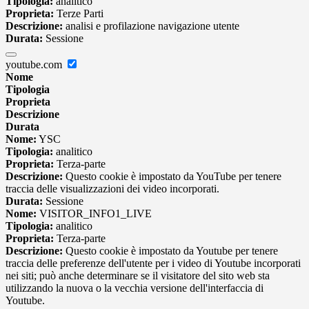
Tipologia:
analitico
Proprieta:
Terze Parti
Descrizione:
analisi e profilazione navigazione utente
Durata:
Sessione
youtube.com
Nome
Tipologia
Proprieta
Descrizione
Durata
Nome:
YSC
Tipologia:
analitico
Proprieta:
Terza-parte
Descrizione:
Questo cookie è impostato da YouTube per tenere
traccia delle visualizzazioni dei video incorporati.
Durata:
Sessione
Nome:
VISITOR_INFO1_LIVE
Tipologia:
analitico
Proprieta:
Terza-parte
Descrizione:
Questo cookie è impostato da Youtube per tenere
traccia delle preferenze dell'utente per i video di Youtube incorporati
nei siti; può anche determinare se il visitatore del sito web sta
utilizzando la nuova o la vecchia versione dell'interfaccia di
Youtube.