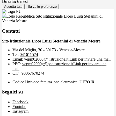
Durata:
6 mesi
Accetta tutti
Salva le preferenze
Sito istituzionale Liceo Luigi Stefanini di
Venezia Mestre
Contatti
Sito istituzionale Liceo Luigi Stefanini di Venezia Mestre
Via del Miglio, 30 - 30173 - Venezia-Mestre
Tel:
041611574
Email:
vepm02000g@istruzione.it
Link per inviare una mail
PEC:
vepm02000g@pec.istruzione.it
Link per inviare una
mail
C.F.: 90067670274
Codice Univoco fatturazione elettronica: UF7OJR
Seguici su
Facebook
Youtube
Instagram