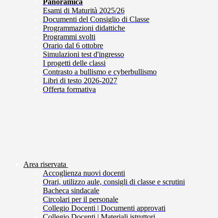
Panoramica
Esami di Maturità 2025/26
Documenti del Consiglio di Classe
Programmazioni didattiche
Programmi svolti
Orario dal 6 ottobre
Simulazioni test d'ingresso
I progetti delle classi
Contrasto a bullismo e cyberbullismo
Libri di testo 2026-2027
Offerta formativa
Area riservata
Accoglienza nuovi docenti
Orari, utilizzo aule, consigli di classe e scrutini
Bacheca sindacale
Circolari per il personale
Collegio Docenti | Documenti approvati
Collegio Docenti | Materiali istruttori