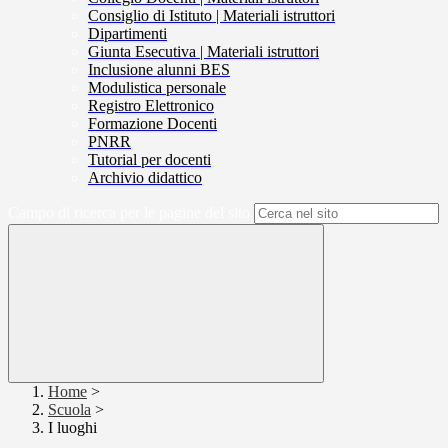
Consiglio di Istituto | Materiali istruttori
Dipartimenti
Giunta Esecutiva | Materiali istruttori
Inclusione alunni BES
Modulistica personale
Registro Elettronico
Formazione Docenti
PNRR
Tutorial per docenti
Archivio didattico
Campo di ricerca per le pagine del sito
Home
>
Scuola
>
I luoghi