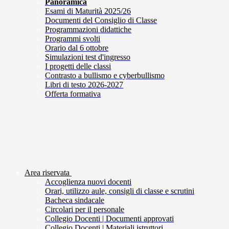
Panoramica
Esami di Maturità 2025/26
Documenti del Consiglio di Classe
Programmazioni didattiche
Programmi svolti
Orario dal 6 ottobre
Simulazioni test d'ingresso
I progetti delle classi
Contrasto a bullismo e cyberbullismo
Libri di testo 2026-2027
Offerta formativa
Area riservata
Accoglienza nuovi docenti
Orari, utilizzo aule, consigli di classe e scrutini
Bacheca sindacale
Circolari per il personale
Collegio Docenti | Documenti approvati
Collegio Docenti | Materiali istruttori