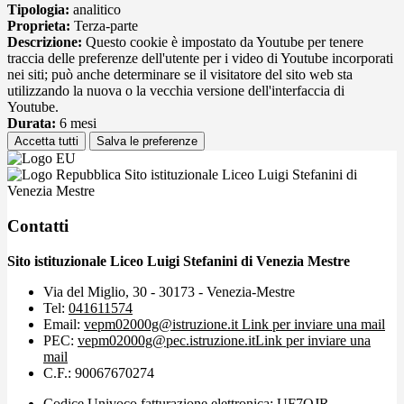
Tipologia:
analitico
Proprieta:
Terza-parte
Descrizione:
Questo cookie è impostato da Youtube per tenere
traccia delle preferenze dell'utente per i video di Youtube incorporati
nei siti; può anche determinare se il visitatore del sito web sta
utilizzando la nuova o la vecchia versione dell'interfaccia di
Youtube.
Durata:
6 mesi
Accetta tutti
Salva le preferenze
Sito istituzionale Liceo Luigi Stefanini di
Venezia Mestre
Contatti
Sito istituzionale Liceo Luigi Stefanini di Venezia Mestre
Via del Miglio, 30 - 30173 - Venezia-Mestre
Tel:
041611574
Email:
vepm02000g@istruzione.it
Link per inviare una mail
PEC:
vepm02000g@pec.istruzione.it
Link per inviare una
mail
C.F.: 90067670274
Codice Univoco fatturazione elettronica: UF7OJR