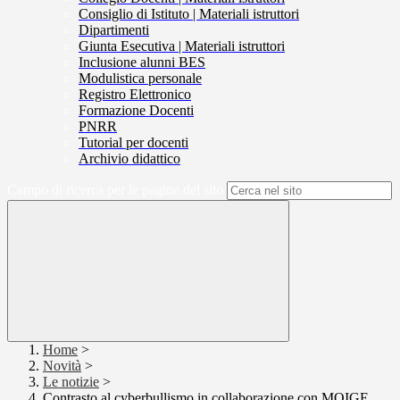
Consiglio di Istituto | Materiali istruttori
Dipartimenti
Giunta Esecutiva | Materiali istruttori
Inclusione alunni BES
Modulistica personale
Registro Elettronico
Formazione Docenti
PNRR
Tutorial per docenti
Archivio didattico
Campo di ricerca per le pagine del sito
Home
>
Novità
>
Le notizie
>
Contrasto al cyberbullismo in collaborazione con MOIGE