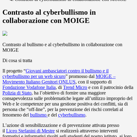
Contrasto al cyberbullismo in
collaborazione con MOIGE
Contrasto al bullismo e al cyberbullismo in collaborazione con
MOIGE
Di cosa si tratta
Il progetto “
Giovani ambasciatori contro il bullismo e il
cyberbullismo per un web sicuro
” promosso dal
MOIGE –
Movimento Italiano Genitori ONLUS
, con il supporto di
Fondazione Vodafone Italia
, di
Trend Micro
e con il patrocinio della
Polizia di Stato
, ha l’obiettivo di fornire una maggiore
consapevolezza sulle problematiche legate all’utilizzo improprio del
Web e le competenze per una gestione positiva dei conflitti, sia di
persona che “off-line”, per la prevenzione dei rischi correlati al
fenomeno del
bullismo
e del
cyberbullismo
.
L’azione di sensibilizzazione e di prevenzione attivata presso
il
Liceo Stefanini di Mestre
si realizzerà attraverso interventi
formativi e informativi rivolti agli studenti del nostro istituto, ai loro