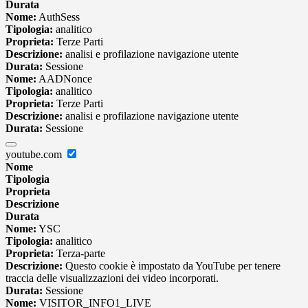
Durata
Nome:
AuthSess
Tipologia:
analitico
Proprieta:
Terze Parti
Descrizione:
analisi e profilazione navigazione utente
Durata:
Sessione
Nome:
AADNonce
Tipologia:
analitico
Proprieta:
Terze Parti
Descrizione:
analisi e profilazione navigazione utente
Durata:
Sessione
youtube.com
Nome
Tipologia
Proprieta
Descrizione
Durata
Nome:
YSC
Tipologia:
analitico
Proprieta:
Terza-parte
Descrizione:
Questo cookie è impostato da YouTube per tenere
traccia delle visualizzazioni dei video incorporati.
Durata:
Sessione
Nome:
VISITOR_INFO1_LIVE