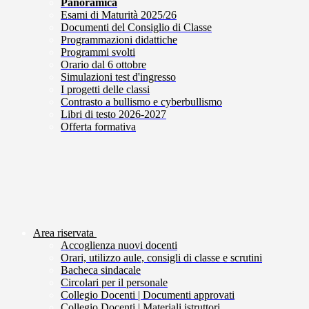
Panoramica
Esami di Maturità 2025/26
Documenti del Consiglio di Classe
Programmazioni didattiche
Programmi svolti
Orario dal 6 ottobre
Simulazioni test d'ingresso
I progetti delle classi
Contrasto a bullismo e cyberbullismo
Libri di testo 2026-2027
Offerta formativa
Area riservata
Accoglienza nuovi docenti
Orari, utilizzo aule, consigli di classe e scrutini
Bacheca sindacale
Circolari per il personale
Collegio Docenti | Documenti approvati
Collegio Docenti | Materiali istruttori