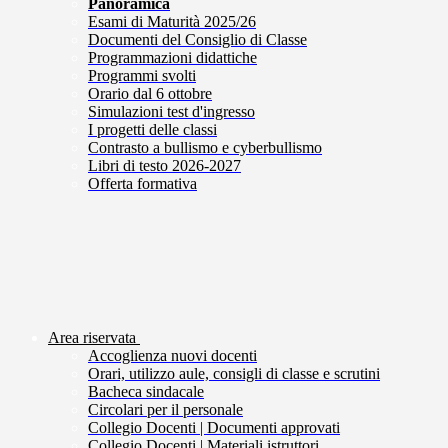
Panoramica
Esami di Maturità 2025/26
Documenti del Consiglio di Classe
Programmazioni didattiche
Programmi svolti
Orario dal 6 ottobre
Simulazioni test d'ingresso
I progetti delle classi
Contrasto a bullismo e cyberbullismo
Libri di testo 2026-2027
Offerta formativa
Area riservata
Accoglienza nuovi docenti
Orari, utilizzo aule, consigli di classe e scrutini
Bacheca sindacale
Circolari per il personale
Collegio Docenti | Documenti approvati
Collegio Docenti | Materiali istruttori