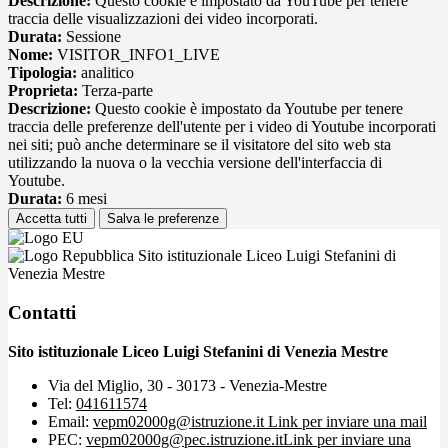
Descrizione:
Questo cookie è impostato da YouTube per tenere
traccia delle visualizzazioni dei video incorporati.
Durata:
Sessione
Nome:
VISITOR_INFO1_LIVE
Tipologia:
analitico
Proprieta:
Terza-parte
Descrizione:
Questo cookie è impostato da Youtube per tenere
traccia delle preferenze dell'utente per i video di Youtube incorporati
nei siti; può anche determinare se il visitatore del sito web sta
utilizzando la nuova o la vecchia versione dell'interfaccia di
Youtube.
Durata:
6 mesi
Accetta tutti
Salva le preferenze
Sito istituzionale Liceo Luigi Stefanini di
Venezia Mestre
Contatti
Sito istituzionale Liceo Luigi Stefanini di Venezia Mestre
Via del Miglio, 30 - 30173 - Venezia-Mestre
Tel:
041611574
Email:
vepm02000g@istruzione.it
Link per inviare una mail
PEC:
vepm02000g@pec.istruzione.it
Link per inviare una