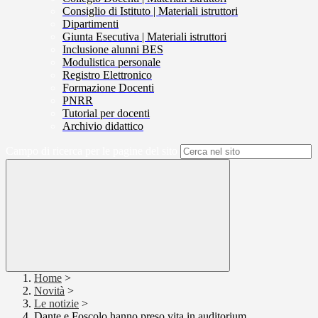
Consiglio di Istituto | Materiali istruttori
Dipartimenti
Giunta Esecutiva | Materiali istruttori
Inclusione alunni BES
Modulistica personale
Registro Elettronico
Formazione Docenti
PNRR
Tutorial per docenti
Archivio didattico
Campo di ricerca per le pagine del sito
Home
>
Novità
>
Le notizie
>
Dante e Foscolo hanno preso vita in auditorium