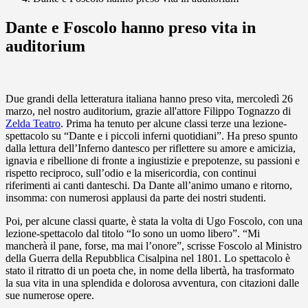
Dante e Foscolo hanno preso vita in
auditorium
Due grandi della letteratura italiana hanno preso vita, mercoledì 26
marzo, nel nostro auditorium, grazie all'attore Filippo Tognazzo di
Zelda Teatro
. Prima ha tenuto per alcune classi terze una lezione-
spettacolo su “Dante e i piccoli inferni quotidiani”. Ha preso spunto
dalla lettura dell’Inferno dantesco per riflettere su amore e amicizia,
ignavia e ribellione di fronte a ingiustizie e prepotenze, su passioni e
rispetto reciproco, sull’odio e la misericordia, con continui
riferimenti ai canti danteschi. Da Dante all’animo umano e ritorno,
insomma: con numerosi applausi da parte dei nostri studenti.
Poi, per alcune classi quarte, è stata la volta di Ugo Foscolo, con una
lezione-spettacolo dal titolo “Io sono un uomo libero”. “Mi
mancherà il pane, forse, ma mai l’onore”, scrisse Foscolo al Ministro
della Guerra della Repubblica Cisalpina nel 1801. Lo spettacolo è
stato il ritratto di un poeta che, in nome della libertà, ha trasformato
la sua vita in una splendida e dolorosa avventura, con citazioni dalle
sue numerose opere.