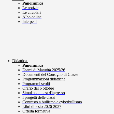
Panoramica
Le notizie
Le circolari
Albo online
Interpelli
Didattica
Panoramica
Esami di Maturità 2025/26
Documenti del Consiglio di Classe
Programmazioni didattiche
Programmi svolti
Orario dal 6 ottobre
Simulazioni test d'ingresso
I progetti delle classi
Contrasto a bullismo e cyberbullismo
Libri di testo 2026-2027
Offerta formativa