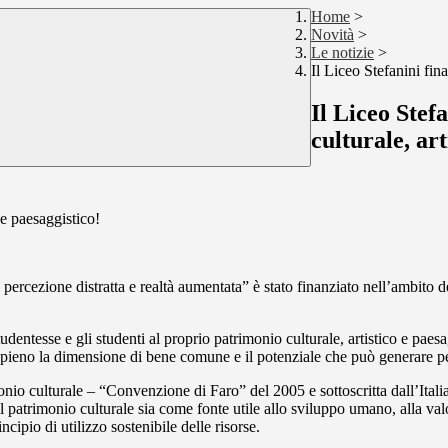
Home
>
Novità
>
Le notizie
>
Il Liceo Stefanini fin
Il Liceo Stef
culturale, art
 e paesaggistico!
a percezione distratta e realtà aumentata” è stato finanziato nell’ambit
dentesse e gli studenti al proprio patrimonio culturale, artistico e paesag
a pieno la dimensione di bene comune e il potenziale che può generare p
o culturale – “Convenzione di Faro” del 2005 e sottoscritta dall’Italia
 del patrimonio culturale sia come fonte utile allo sviluppo umano, alla va
ipio di utilizzo sostenibile delle risorse.