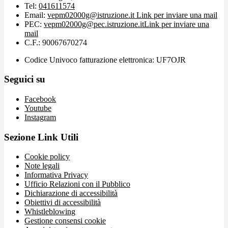
Tel:
041611574
Email:
vepm02000g@istruzione.it
Link per inviare una mail
PEC:
vepm02000g@pec.istruzione.it
Link per inviare una
mail
C.F.: 90067670274
Codice Univoco fatturazione elettronica: UF7OJR
Seguici su
Facebook
Youtube
Instagram
Sezione Link Utili
Cookie policy
Note legali
Informativa Privacy
Ufficio Relazioni con il Pubblico
Dichiarazione di accessibilità
Obiettivi di accessibilità
Whistleblowing
Gestione consensi cookie