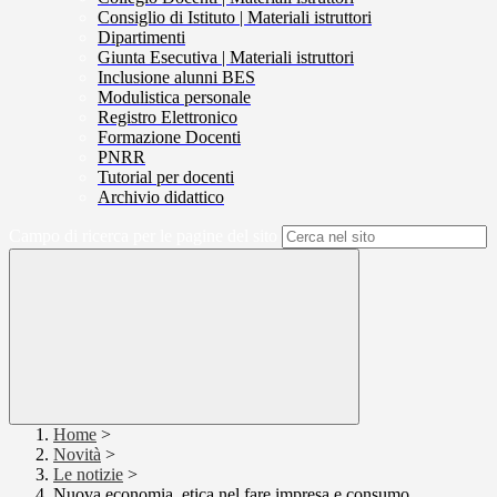
Consiglio di Istituto | Materiali istruttori
Dipartimenti
Giunta Esecutiva | Materiali istruttori
Inclusione alunni BES
Modulistica personale
Registro Elettronico
Formazione Docenti
PNRR
Tutorial per docenti
Archivio didattico
Campo di ricerca per le pagine del sito
Home
>
Novità
>
Le notizie
>
Nuova economia, etica nel fare impresa e consumo