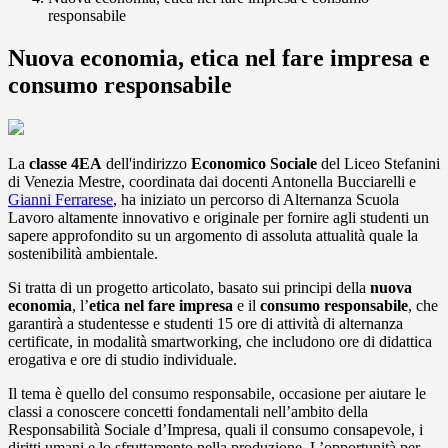
responsabile
Nuova economia, etica nel fare impresa e
consumo responsabile
La
classe 4EA
dell'indirizzo
Economico Sociale
del Liceo Stefanini
di Venezia Mestre, coordinata dai docenti Antonella Bucciarelli e
Gianni Ferrarese
, ha iniziato un percorso di
Alternanza Scuola
Lavoro
altamente innovativo e originale per fornire agli studenti un
sapere approfondito su un argomento di assoluta attualità quale la
sostenibilità ambientale.
Si tratta di un progetto articolato, basato sui principi della
nuova
economia
, l’
etica nel fare impresa
e il
consumo responsabile
, che
garantirà a studentesse e studenti 15 ore di attività di alternanza
certificate, in modalità smartworking, che includono ore di didattica
erogativa e ore di studio individuale.
Il tema è quello del consumo responsabile, occasione per aiutare le
classi a conoscere concetti fondamentali nell’ambito della
Responsabilità Sociale d’Impresa
, quali il
consumo consapevole
, i
diritti umani
e lo
sfruttamento nella produzione
. L’opportunità per