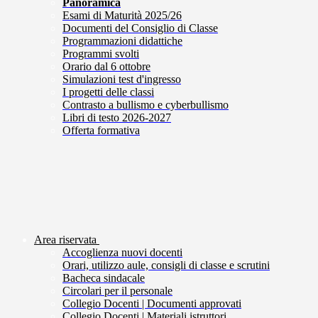
Panoramica
Esami di Maturità 2025/26
Documenti del Consiglio di Classe
Programmazioni didattiche
Programmi svolti
Orario dal 6 ottobre
Simulazioni test d'ingresso
I progetti delle classi
Contrasto a bullismo e cyberbullismo
Libri di testo 2026-2027
Offerta formativa
Area riservata
Accoglienza nuovi docenti
Orari, utilizzo aule, consigli di classe e scrutini
Bacheca sindacale
Circolari per il personale
Collegio Docenti | Documenti approvati
Collegio Docenti | Materiali istruttori