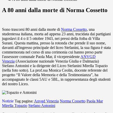
A 80 anni dalla morte di Norma Cossetto
Sono trascorsi 80 anni dalla morte di
Norma Cossetto
, una
studentessa italiana, morta ad appena 23 anni, trucidata dai partigiani
jugoslavi il 4 o il 5 ottobre 1943, nei pressi della foiba di Villa
Surani. Questa mattina, presso la rotonda che prende il suo nome,
davanti all'ingresso principale del liceo Stefanini
, la sua figura è stata
commemorata nel corso di una cerimonia cui hanno preso parte
l'assessore comunale Paola Mar
, il vicepresidente
ANVGD
Venezia
(Associazione nazionale Venezia Giulia e Dalmazia)
Stefano Antonini e la dirigente del Liceo Stefanini Mirella Topazio
(nella foto sotto). La prof.ssa Monica Ceolin, docente referente del
progetto “Il Valore della Memoria e della Testimonianza”, ha
accompagnato le classi 5AU e 5BL, in rappresentanza degli studenti
del nostro Liceo.
Notizie
Tag pagina:
Anvgd Venezia
Norma Cossetto
Paola Mar
Mirella Topazio
Stefano Antonini