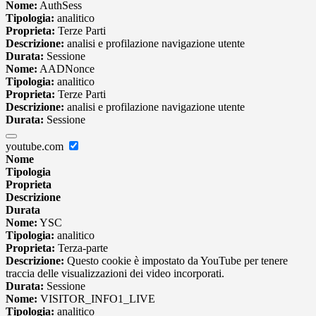
Nome:
AuthSess
Tipologia:
analitico
Proprieta:
Terze Parti
Descrizione:
analisi e profilazione navigazione utente
Durata:
Sessione
Nome:
AADNonce
Tipologia:
analitico
Proprieta:
Terze Parti
Descrizione:
analisi e profilazione navigazione utente
Durata:
Sessione
youtube.com
Nome
Tipologia
Proprieta
Descrizione
Durata
Nome:
YSC
Tipologia:
analitico
Proprieta:
Terza-parte
Descrizione:
Questo cookie è impostato da YouTube per tenere
traccia delle visualizzazioni dei video incorporati.
Durata:
Sessione
Nome:
VISITOR_INFO1_LIVE
Tipologia:
analitico