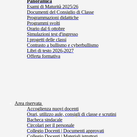
Panoramica
Esami di Maturità 2025/26
Documenti del Consiglio di Classe
Programmazioni didattiche
Programmi svolti
Orario dal 6 ottobre
Simulazioni test d'ingresso
I progetti delle classi
Contrasto a bullismo e cyberbullismo
Libri di testo 2026-2027
Offerta formativa
Area riservata
Accoglienza nuovi docenti
Orari, utilizzo aule, consigli di classe e scrutini
Bacheca sindacale
Circolari per il personale
Collegio Docenti | Documenti approvati
Collegio Docenti | Materiali istruttori