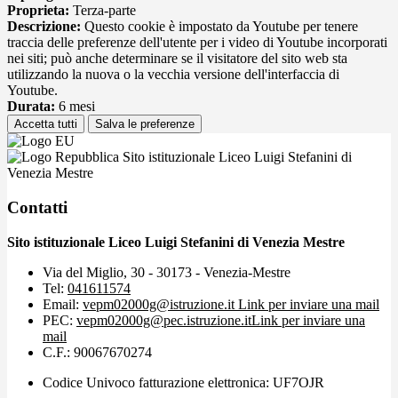
Proprieta:
Terza-parte
Descrizione:
Questo cookie è impostato da Youtube per tenere
traccia delle preferenze dell'utente per i video di Youtube incorporati
nei siti; può anche determinare se il visitatore del sito web sta
utilizzando la nuova o la vecchia versione dell'interfaccia di
Youtube.
Durata:
6 mesi
Accetta tutti
Salva le preferenze
Sito istituzionale Liceo Luigi Stefanini di
Venezia Mestre
Contatti
Sito istituzionale Liceo Luigi Stefanini di Venezia Mestre
Via del Miglio, 30 - 30173 - Venezia-Mestre
Tel:
041611574
Email:
vepm02000g@istruzione.it
Link per inviare una mail
PEC:
vepm02000g@pec.istruzione.it
Link per inviare una
mail
C.F.: 90067670274
Codice Univoco fatturazione elettronica: UF7OJR