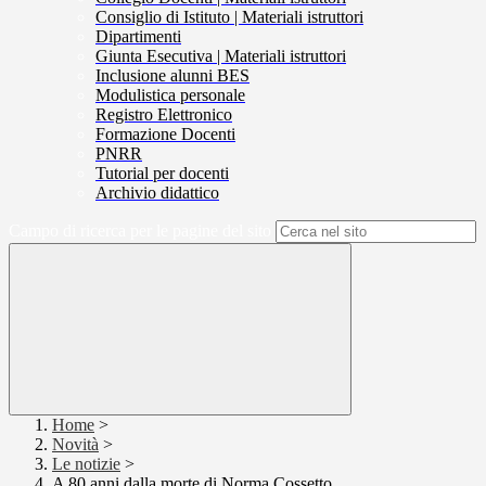
Consiglio di Istituto | Materiali istruttori
Dipartimenti
Giunta Esecutiva | Materiali istruttori
Inclusione alunni BES
Modulistica personale
Registro Elettronico
Formazione Docenti
PNRR
Tutorial per docenti
Archivio didattico
Campo di ricerca per le pagine del sito
Home
>
Novità
>
Le notizie
>
A 80 anni dalla morte di Norma Cossetto