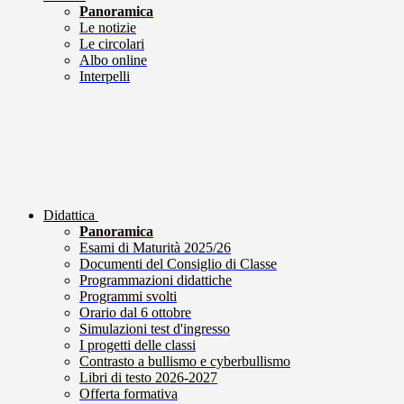
Panoramica
Le notizie
Le circolari
Albo online
Interpelli
Didattica
Panoramica
Esami di Maturità 2025/26
Documenti del Consiglio di Classe
Programmazioni didattiche
Programmi svolti
Orario dal 6 ottobre
Simulazioni test d'ingresso
I progetti delle classi
Contrasto a bullismo e cyberbullismo
Libri di testo 2026-2027
Offerta formativa