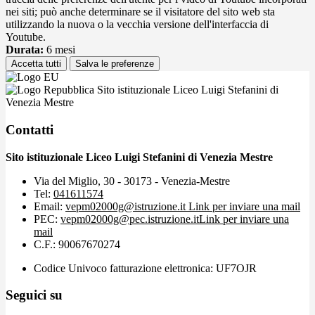
nei siti; può anche determinare se il visitatore del sito web sta
utilizzando la nuova o la vecchia versione dell'interfaccia di
Youtube.
Durata:
6 mesi
Accetta tutti
Salva le preferenze
Sito istituzionale Liceo Luigi Stefanini di
Venezia Mestre
Contatti
Sito istituzionale Liceo Luigi Stefanini di Venezia Mestre
Via del Miglio, 30 - 30173 - Venezia-Mestre
Tel:
041611574
Email:
vepm02000g@istruzione.it
Link per inviare una mail
PEC:
vepm02000g@pec.istruzione.it
Link per inviare una
mail
C.F.: 90067670274
Codice Univoco fatturazione elettronica: UF7OJR
Seguici su