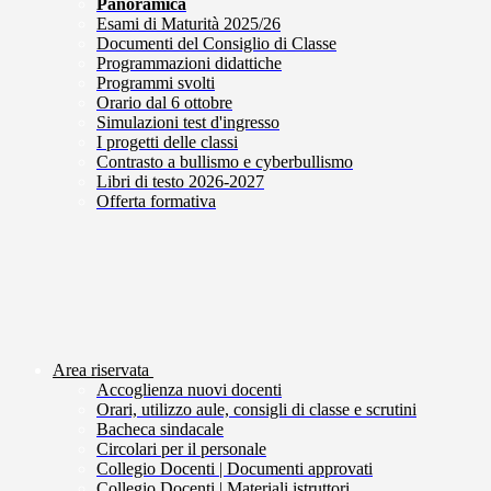
Panoramica
Esami di Maturità 2025/26
Documenti del Consiglio di Classe
Programmazioni didattiche
Programmi svolti
Orario dal 6 ottobre
Simulazioni test d'ingresso
I progetti delle classi
Contrasto a bullismo e cyberbullismo
Libri di testo 2026-2027
Offerta formativa
Area riservata
Accoglienza nuovi docenti
Orari, utilizzo aule, consigli di classe e scrutini
Bacheca sindacale
Circolari per il personale
Collegio Docenti | Documenti approvati
Collegio Docenti | Materiali istruttori