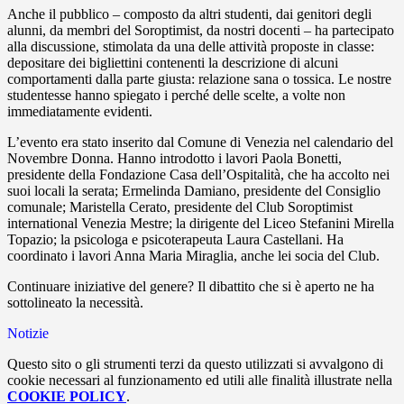
Anche il pubblico – composto da altri studenti, dai genitori degli
alunni, da membri del Soroptimist, da nostri docenti – ha partecipato
alla discussione, stimolata da una delle attività proposte in classe:
depositare dei bigliettini contenenti la descrizione di alcuni
comportamenti dalla parte giusta: relazione sana o tossica. Le nostre
studentesse hanno spiegato i perché delle scelte, a volte non
immediatamente evidenti.
L’evento era stato inserito dal Comune di Venezia nel calendario del
Novembre Donna. Hanno introdotto i lavori Paola Bonetti,
presidente della Fondazione Casa dell’Ospitalità, che ha accolto nei
suoi locali la serata; Ermelinda Damiano, presidente del Consiglio
comunale; Maristella Cerato, presidente del Club Soroptimist
international Venezia Mestre; la dirigente del Liceo Stefanini Mirella
Topazio; la psicologa e psicoterapeuta Laura Castellani. Ha
coordinato i lavori Anna Maria Miraglia, anche lei socia del Club.
Continuare iniziative del genere? Il dibattito che si è aperto ne ha
sottolineato la necessità.
Notizie
Questo sito o gli strumenti terzi da questo utilizzati si avvalgono di
cookie necessari al funzionamento ed utili alle finalità illustrate nella
COOKIE POLICY
.