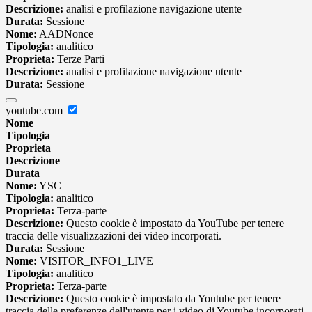
Descrizione:
analisi e profilazione navigazione utente
Durata:
Sessione
Nome:
AADNonce
Tipologia:
analitico
Proprieta:
Terze Parti
Descrizione:
analisi e profilazione navigazione utente
Durata:
Sessione
youtube.com
Nome
Tipologia
Proprieta
Descrizione
Durata
Nome:
YSC
Tipologia:
analitico
Proprieta:
Terza-parte
Descrizione:
Questo cookie è impostato da YouTube per tenere
traccia delle visualizzazioni dei video incorporati.
Durata:
Sessione
Nome:
VISITOR_INFO1_LIVE
Tipologia:
analitico
Proprieta:
Terza-parte
Descrizione:
Questo cookie è impostato da Youtube per tenere
traccia delle preferenze dell'utente per i video di Youtube incorporati