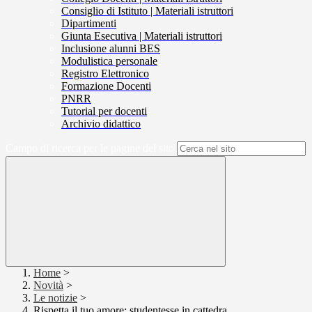
Consiglio di Istituto | Materiali istruttori
Dipartimenti
Giunta Esecutiva | Materiali istruttori
Inclusione alunni BES
Modulistica personale
Registro Elettronico
Formazione Docenti
PNRR
Tutorial per docenti
Archivio didattico
Campo di ricerca per le pagine del sito
Home
>
Novità
>
Le notizie
>
Rispetta il tuo amore: studentesse in cattedra