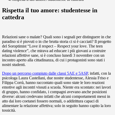
Rispetta il tuo amore: studentesse in
cattedra
Relazioni sane o malate? Quali sono i segnali per distinguere in che
paradiso si è piovuti o in che brutta storia ci si è cacciati? Il progetto
del Soroptimist “Love il respect – Respect your love. The teen
dating violence”, che mirava ad educare i più giovani a costruire
relazioni affettive sane, si è concluso lunedì 3 novembre con un
incontro aperto alla cittadinanza, di cui i protagonisti sono stati i
nostri studenti.
Dopo un percorso compiuto dalle classi 5AE e 5ASP
, infatti, con la
psicologa Laura Castellani, due nostre studentesse, Alessia Friso e
Filippa Corrà, hanno raccontato quali sono state le loro reazioni
emotive agli incontri vissuti a scuola. Niente era scontato: nei lavori
di gruppo, hanno confidato, i compagni avevano anche posizioni
diverse: alcuni credevano infatti che alcuni comportamenti messi in
atto dai loro coetanei fossero normali, o addirittura capaci di
alimentare la relazione affettiva; solo in seguito hanno capito la loro
tossicità.