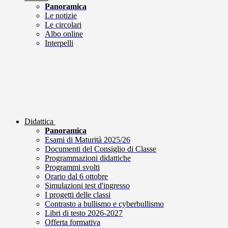
Panoramica
Le notizie
Le circolari
Albo online
Interpelli
Didattica
Panoramica
Esami di Maturità 2025/26
Documenti del Consiglio di Classe
Programmazioni didattiche
Programmi svolti
Orario dal 6 ottobre
Simulazioni test d'ingresso
I progetti delle classi
Contrasto a bullismo e cyberbullismo
Libri di testo 2026-2027
Offerta formativa