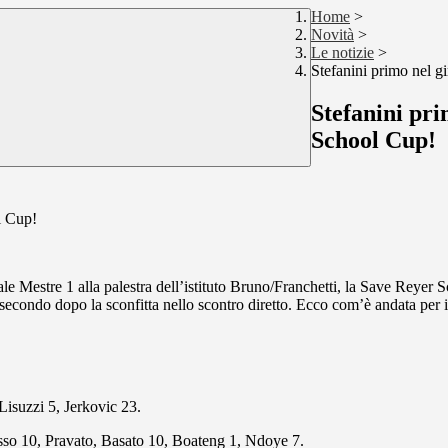
Home
>
Novità
>
Le notizie
>
Stefanini primo nel g
Stefanini pri
School Cup!
l Cup!
e Mestre 1 alla palestra dell’istituto Bruno/Franchetti, la Save Reyer S
, secondo dopo la sconfitta nello scontro diretto. Ecco com’è andata per 
Lisuzzi 5, Jerkovic 23.
esso 10, Pravato, Basato 10, Boateng 1, Ndoye 7.