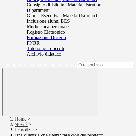
Consiglio di Istituto | Materiali istruttori
Dipartimenti
Giunta Esecutiva | Materiali istruttori
Inclusione alunni BES
Modulistica personale
Registro Elettronico
Formazione Docenti
PNRR
Tutorial per docenti
Archivio didattico
Campo di ricerca per le pagine del sito
Home
>
Novità
>
Le notizie
>
Una giustizia che ripara: fase clou del progetto