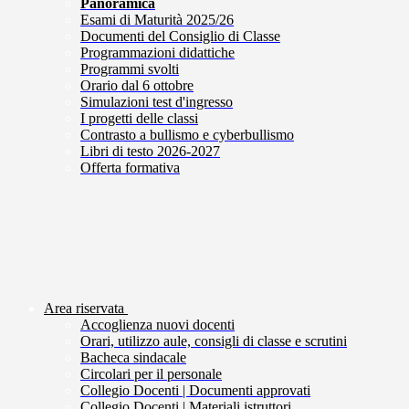
Panoramica
Esami di Maturità 2025/26
Documenti del Consiglio di Classe
Programmazioni didattiche
Programmi svolti
Orario dal 6 ottobre
Simulazioni test d'ingresso
I progetti delle classi
Contrasto a bullismo e cyberbullismo
Libri di testo 2026-2027
Offerta formativa
Area riservata
Accoglienza nuovi docenti
Orari, utilizzo aule, consigli di classe e scrutini
Bacheca sindacale
Circolari per il personale
Collegio Docenti | Documenti approvati
Collegio Docenti | Materiali istruttori