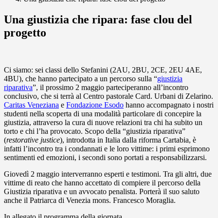
Una giustizia che ripara: fase clou del
progetto
Ci siamo: sei classi dello Stefanini (2AU, 2BU, 2CE, 2EU 4AE,
4BU), che hanno partecipato a un percorso sulla “
giustizia
riparativa
”, il prossimo 2 maggio parteciperanno all’incontro
conclusivo, che si terrà al Centro pastorale Card. Urbani di Zelarino.
Caritas Veneziana
e
Fondazione Esodo
hanno accompagnato i nostri
studenti nella scoperta di una modalità particolare di concepire la
giustizia, attraverso la cura di nuove relazioni tra chi ha subito un
torto e chi l’ha provocato. Scopo della “giustizia riparativa”
(
restorative justice
), introdotta in Italia dalla riforma Cartabia, è
infatti l’incontro tra i condannati e le loro vittime: i primi esprimono
sentimenti ed emozioni, i secondi sono portati a responsabilizzarsi.
Giovedì 2 maggio interverranno esperti e testimoni. Tra gli altri, due
vittime di reato che hanno accettato di compiere il percorso della
Giustizia riparativa e un avvocato penalista. Porterà il suo saluto
anche il Patriarca di Venezia mons. Francesco Moraglia.
In allegato il programma della giornata.