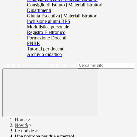
Consiglio di Istituto | Materiali istruttori
Dipartimenti
Giunta Esecutiva | Materiali istruttori
Inclusione alunni BES
Modulistica personale
Registro Elettronico
Formazione Docenti
PNRR
Tutorial per docenti
Archivio didattico
Campo di ricerca per le pagine del sito
Home
>
Novità
>
Le notizie
>
Una poltrona per due e mezzo!