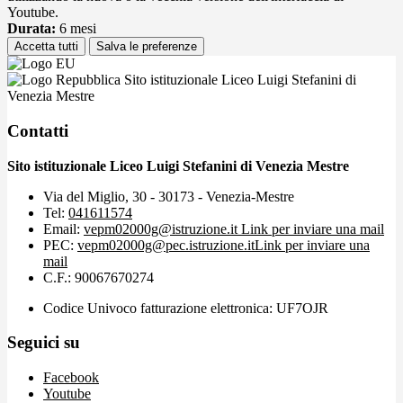
Youtube.
Durata:
6 mesi
Accetta tutti
Salva le preferenze
Sito istituzionale Liceo Luigi Stefanini di
Venezia Mestre
Contatti
Sito istituzionale Liceo Luigi Stefanini di Venezia Mestre
Via del Miglio, 30 - 30173 - Venezia-Mestre
Tel:
041611574
Email:
vepm02000g@istruzione.it
Link per inviare una mail
PEC:
vepm02000g@pec.istruzione.it
Link per inviare una
mail
C.F.: 90067670274
Codice Univoco fatturazione elettronica: UF7OJR
Seguici su
Facebook
Youtube