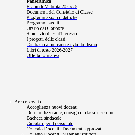
Panoramica
Esami di Maturità 2025/26
Documenti del Consiglio di Classe
Programmazioni didattiche
Programmi svolti
Orario dal 6 ottobre
Simulazioni test d'ingresso
I progetti delle classi
Contrasto a bullismo e cyberbullismo
Libri di testo 2026-2027
Offerta formativa
Area riservata
Accoglienza nuovi docenti
Orari, utilizzo aule, consigli di classe e scrutini
Bacheca sindacale
Circolari per il personale
Collegio Docenti | Documenti approvati
Collegio Docenti | Materiali istruttori