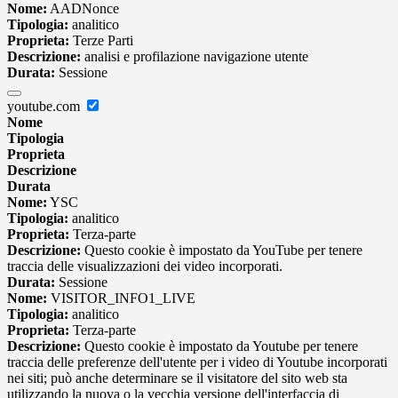
Nome:
AADNonce
Tipologia:
analitico
Proprieta:
Terze Parti
Descrizione:
analisi e profilazione navigazione utente
Durata:
Sessione
youtube.com
Nome
Tipologia
Proprieta
Descrizione
Durata
Nome:
YSC
Tipologia:
analitico
Proprieta:
Terza-parte
Descrizione:
Questo cookie è impostato da YouTube per tenere
traccia delle visualizzazioni dei video incorporati.
Durata:
Sessione
Nome:
VISITOR_INFO1_LIVE
Tipologia:
analitico
Proprieta:
Terza-parte
Descrizione:
Questo cookie è impostato da Youtube per tenere
traccia delle preferenze dell'utente per i video di Youtube incorporati
nei siti; può anche determinare se il visitatore del sito web sta
utilizzando la nuova o la vecchia versione dell'interfaccia di