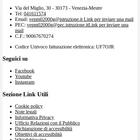
Via del Miglio, 30 - 30173 - Venezia-Mestre
Tel:
041611574
Email:
vepm02000g@istruzione.it
Link per inviare una mail
PEC:
vepm02000g@pec.istruzione.it
Link per inviare una
mail
C.F.: 90067670274
Codice Univoco fatturazione elettronica: UF7OJR
Seguici su
Facebook
Youtube
Instagram
Sezione Link Utili
Cookie policy
Note legali
Informativa Privacy
Ufficio Relazioni con il Pubblico
Dichiarazione di accessibilità
Obiettivi di accessibilità
Whistleblowing