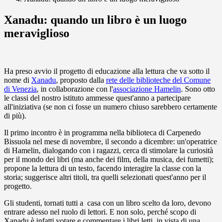
Xanadu: quando un libro è un luogo
meraviglioso
Ha preso avvio il progetto di educazione alla lettura che va sotto il
nome di
Xanadu
, proposto dalla
rete delle biblioteche del Comune
di Venezia
, in collaborazione con l'
associazione Hamelin
. Sono otto
le classi del nostro istituto ammesse quest'anno a partecipare
all'iniziativa (se non ci fosse un numero chiuso sarebbero certamente
di più).
Il primo incontro è in programma nella biblioteca di Carpenedo
Bissuola nel mese di novembre, il secondo a dicembre: un'operatrice
di Hamelin, dialogando con i ragazzi, cerca di stimolare la curiosità
per il mondo dei libri (ma anche dei film, della musica, dei fumetti);
propone la lettura di un testo, facendo interagire la classe con la
storia; suggerisce altri titoli, tra quelli selezionati quest'anno per il
progetto.
Gli studenti, tornati tutti a casa con un libro scelto da loro, devono
entrare adesso nel ruolo di lettori. E non solo, perché scopo di
Xanadu è infatti votare e commentare i libri letti, in vista di una