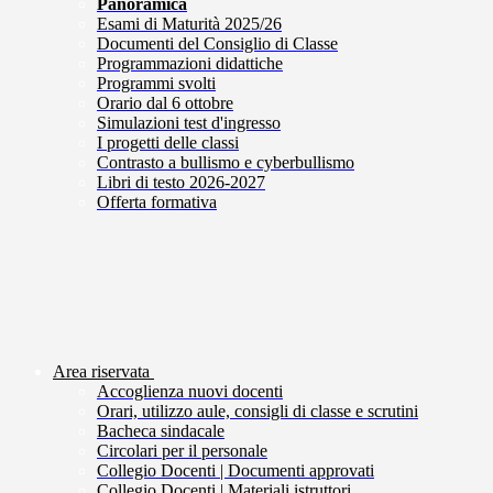
Panoramica
Esami di Maturità 2025/26
Documenti del Consiglio di Classe
Programmazioni didattiche
Programmi svolti
Orario dal 6 ottobre
Simulazioni test d'ingresso
I progetti delle classi
Contrasto a bullismo e cyberbullismo
Libri di testo 2026-2027
Offerta formativa
Area riservata
Accoglienza nuovi docenti
Orari, utilizzo aule, consigli di classe e scrutini
Bacheca sindacale
Circolari per il personale
Collegio Docenti | Documenti approvati
Collegio Docenti | Materiali istruttori