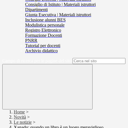
Consiglio di Istituto | Materiali istruttori
Dipartimenti
Giunta Esecutiva | Materiali istruttori
Inclusione alunni BES
Modulistica personale
Registro Elettronico
Formazione Docenti
PNRR
Tutorial per docenti
Archivio didattico
Campo di ricerca per le pagine del sito
Home
>
Novità
>
Le notizie
>
Xanadu: quando un libro è un luogo meraviglioso