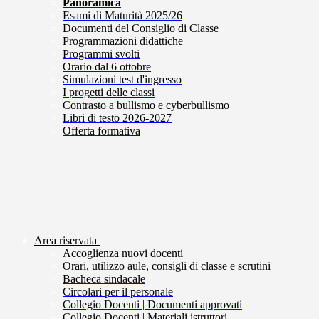
Panoramica
Esami di Maturità 2025/26
Documenti del Consiglio di Classe
Programmazioni didattiche
Programmi svolti
Orario dal 6 ottobre
Simulazioni test d'ingresso
I progetti delle classi
Contrasto a bullismo e cyberbullismo
Libri di testo 2026-2027
Offerta formativa
Area riservata
Accoglienza nuovi docenti
Orari, utilizzo aule, consigli di classe e scrutini
Bacheca sindacale
Circolari per il personale
Collegio Docenti | Documenti approvati
Collegio Docenti | Materiali istruttori