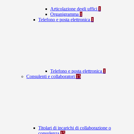
Articolazione degli uffici
1
Organigramma
1
Telefono e posta elettronica
1
Telefono e posta elettronica
1
Consulenti e collaboratori
15
Titolari di incarichi di collaborazione o
consulenza
15