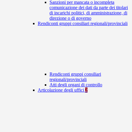
Sanzioni per mancata o incompleta
comunicazione dei dati da parte dei titolari
di incarichi politici, di amministrazione, di
direzione o di governo
Rendiconti gruppi consiliari regionali/provinciali
Rendiconti gruppi consiliari
regionali/provinciali
Atti degli organi di controllo
Articolazione degli uffici
2