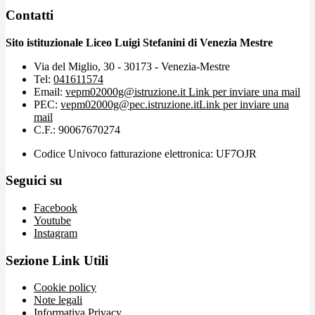
Contatti
Sito istituzionale Liceo Luigi Stefanini di Venezia Mestre
Via del Miglio, 30 - 30173 - Venezia-Mestre
Tel:
041611574
Email:
vepm02000g@istruzione.it
Link per inviare una mail
PEC:
vepm02000g@pec.istruzione.it
Link per inviare una
mail
C.F.: 90067670274
Codice Univoco fatturazione elettronica: UF7OJR
Seguici su
Facebook
Youtube
Instagram
Sezione Link Utili
Cookie policy
Note legali
Informativa Privacy