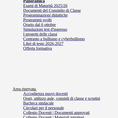
Panoramica
Esami di Maturità 2025/26
Documenti del Consiglio di Classe
Programmazioni didattiche
Programmi svolti
Orario dal 6 ottobre
Simulazioni test d'ingresso
I progetti delle classi
Contrasto a bullismo e cyberbullismo
Libri di testo 2026-2027
Offerta formativa
Area riservata
Accoglienza nuovi docenti
Orari, utilizzo aule, consigli di classe e scrutini
Bacheca sindacale
Circolari per il personale
Collegio Docenti | Documenti approvati
Collegio Docenti | Materiali istruttori