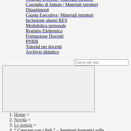
Consiglio di Istituto | Materiali istruttori
Dipartimenti
Giunta Esecutiva | Materiali istruttori
Inclusione alunni BES
Modulistica personale
Registro Elettronico
Formazione Docenti
PNRR
Tutorial per docenti
Archivio didattico
Campo di ricerca per le pagine del sito
Home
>
Novità
>
Le notizie
>
“ Crescere con i figli ” – Seminari formativi sulla