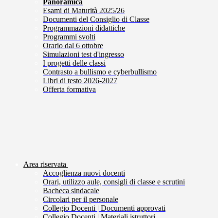
Panoramica
Esami di Maturità 2025/26
Documenti del Consiglio di Classe
Programmazioni didattiche
Programmi svolti
Orario dal 6 ottobre
Simulazioni test d'ingresso
I progetti delle classi
Contrasto a bullismo e cyberbullismo
Libri di testo 2026-2027
Offerta formativa
Area riservata
Accoglienza nuovi docenti
Orari, utilizzo aule, consigli di classe e scrutini
Bacheca sindacale
Circolari per il personale
Collegio Docenti | Documenti approvati
Collegio Docenti | Materiali istruttori