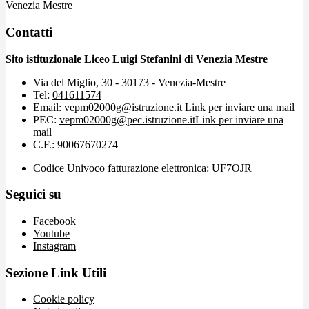
Venezia Mestre
Contatti
Sito istituzionale Liceo Luigi Stefanini di Venezia Mestre
Via del Miglio, 30 - 30173 - Venezia-Mestre
Tel:
041611574
Email:
vepm02000g@istruzione.it
Link per inviare una mail
PEC:
vepm02000g@pec.istruzione.it
Link per inviare una
mail
C.F.: 90067670274
Codice Univoco fatturazione elettronica: UF7OJR
Seguici su
Facebook
Youtube
Instagram
Sezione Link Utili
Cookie policy