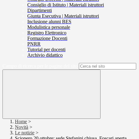
Consiglio di Istituto | Materiali istruttori
Dipartimenti
Giunta Esecutiva | Materiali istruttori
Inclusione alunni BES
Modulistica personale
Registro Elettronico
Formazione Docenti
PNRR
Tutorial per docenti
Archivio didattico
Campo di ricerca per le pagine del sito
Home
>
Novità
>
Le notizie
>
Sciopero 20 ottobre: sede Stefanini chiusa, Foscari aperta