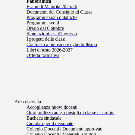
Panoramica
Esami di Maturità 2025/26
Documenti del Consiglio di Classe
Programmazioni didattiche
Programmi svolti
Orario dal 6 ottobre
Simulazioni test d'ingresso
I progetti delle classi
Contrasto a bullismo e cyberbullismo
Libri di testo 2026-2027
Offerta formativa
Area riservata
Accoglienza nuovi docenti
Orari, utilizzo aule, consigli di classe e scrutini
Bacheca sindacale
Circolari per il personale
Collegio Docenti | Documenti approvati
Collegio Docenti | Materiali istruttori