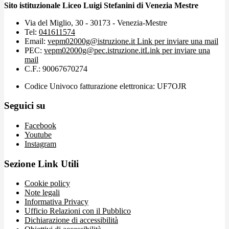
Sito istituzionale Liceo Luigi Stefanini di Venezia Mestre
Via del Miglio, 30 - 30173 - Venezia-Mestre
Tel:
041611574
Email:
vepm02000g@istruzione.it
Link per inviare una mail
PEC:
vepm02000g@pec.istruzione.it
Link per inviare una
mail
C.F.: 90067670274
Codice Univoco fatturazione elettronica: UF7OJR
Seguici su
Facebook
Youtube
Instagram
Sezione Link Utili
Cookie policy
Note legali
Informativa Privacy
Ufficio Relazioni con il Pubblico
Dichiarazione di accessibilità