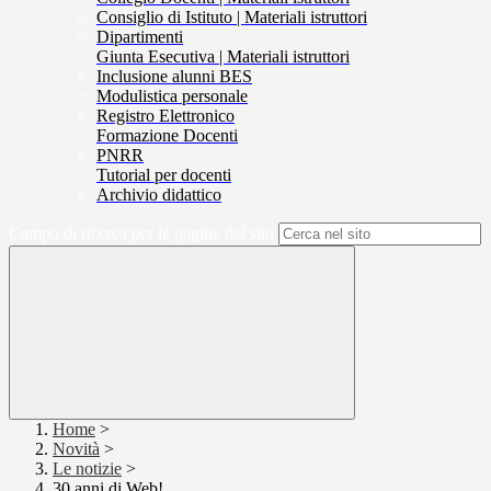
Consiglio di Istituto | Materiali istruttori
Dipartimenti
Giunta Esecutiva | Materiali istruttori
Inclusione alunni BES
Modulistica personale
Registro Elettronico
Formazione Docenti
PNRR
Tutorial per docenti
Archivio didattico
Campo di ricerca per le pagine del sito
Home
>
Novità
>
Le notizie
>
30 anni di Web!