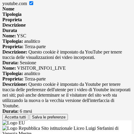
youtube.com
Nome
Tipologia
Proprieta
Descrizione
Durata
Nome:
YSC
Tipologia:
analitico
Proprieta:
Terza-parte
Descrizione:
Questo cookie è impostato da YouTube per tenere
traccia delle visualizzazioni dei video incorporati.
Durata:
Sessione
Nome:
VISITOR_INFO1_LIVE
Tipologia:
analitico
Proprieta:
Terza-parte
Descrizione:
Questo cookie è impostato da Youtube per tenere
traccia delle preferenze dell'utente per i video di Youtube incorporati
nei siti; può anche determinare se il visitatore del sito web sta
utilizzando la nuova o la vecchia versione dell'interfaccia di
Youtube.
Durata:
6 mesi
Accetta tutti
Salva le preferenze
Sito istituzionale Liceo Luigi Stefanini di
Venezia Mestre