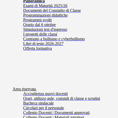
Panoramica
Esami di Maturità 2025/26
Documenti del Consiglio di Classe
Programmazioni didattiche
Programmi svolti
Orario dal 6 ottobre
Simulazioni test d'ingresso
I progetti delle classi
Contrasto a bullismo e cyberbullismo
Libri di testo 2026-2027
Offerta formativa
Area riservata
Accoglienza nuovi docenti
Orari, utilizzo aule, consigli di classe e scrutini
Bacheca sindacale
Circolari per il personale
Collegio Docenti | Documenti approvati
Collegio Docenti | Materiali istruttori