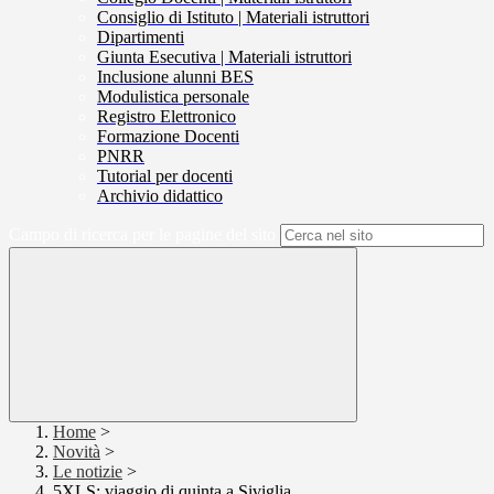
Consiglio di Istituto | Materiali istruttori
Dipartimenti
Giunta Esecutiva | Materiali istruttori
Inclusione alunni BES
Modulistica personale
Registro Elettronico
Formazione Docenti
PNRR
Tutorial per docenti
Archivio didattico
Campo di ricerca per le pagine del sito
Home
>
Novità
>
Le notizie
>
5XLS: viaggio di quinta a Siviglia