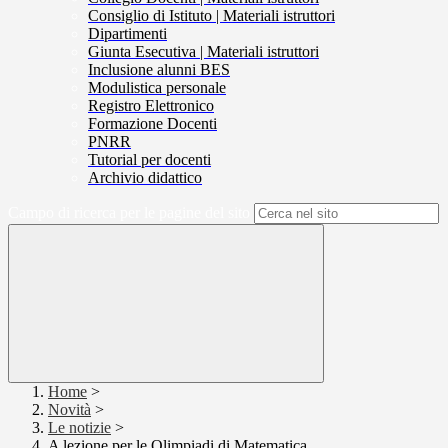
Consiglio di Istituto | Materiali istruttori
Dipartimenti
Giunta Esecutiva | Materiali istruttori
Inclusione alunni BES
Modulistica personale
Registro Elettronico
Formazione Docenti
PNRR
Tutorial per docenti
Archivio didattico
Campo di ricerca per le pagine del sito
Home
>
Novità
>
Le notizie
>
A lezione per le Olimpiadi di Matematica