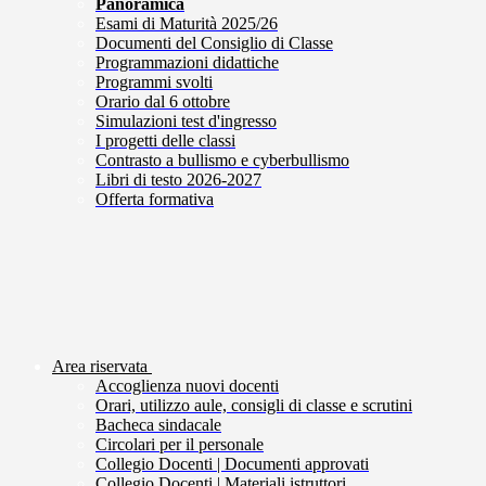
Panoramica
Esami di Maturità 2025/26
Documenti del Consiglio di Classe
Programmazioni didattiche
Programmi svolti
Orario dal 6 ottobre
Simulazioni test d'ingresso
I progetti delle classi
Contrasto a bullismo e cyberbullismo
Libri di testo 2026-2027
Offerta formativa
Area riservata
Accoglienza nuovi docenti
Orari, utilizzo aule, consigli di classe e scrutini
Bacheca sindacale
Circolari per il personale
Collegio Docenti | Documenti approvati
Collegio Docenti | Materiali istruttori