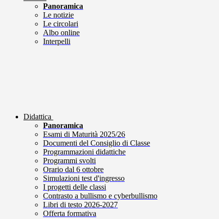
Panoramica
Le notizie
Le circolari
Albo online
Interpelli
Didattica
Panoramica
Esami di Maturità 2025/26
Documenti del Consiglio di Classe
Programmazioni didattiche
Programmi svolti
Orario dal 6 ottobre
Simulazioni test d'ingresso
I progetti delle classi
Contrasto a bullismo e cyberbullismo
Libri di testo 2026-2027
Offerta formativa