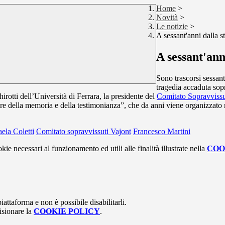
Home
>
Novità
>
Le notizie
>
A sessant'anni dalla s
A sessant'ann
Sono trascorsi sessant
tragedia accaduta so
tti dell’Università di Ferrara, la presidente del
Comitato Sopravvissu
ore della memoria e della
testimonianza”, che da anni viene organizzato n
ela Coletti
Comitato sopravvissuti Vajont
Francesco Martini
kie necessari al funzionamento ed utili alle finalità illustrate nella
COO
attaforma e non è possibile disabilitarli.
isionare la
COOKIE POLICY
.