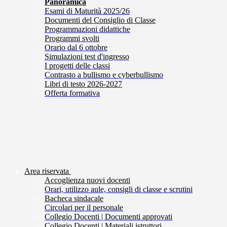
Panoramica
Esami di Maturità 2025/26
Documenti del Consiglio di Classe
Programmazioni didattiche
Programmi svolti
Orario dal 6 ottobre
Simulazioni test d'ingresso
I progetti delle classi
Contrasto a bullismo e cyberbullismo
Libri di testo 2026-2027
Offerta formativa
Area riservata
Accoglienza nuovi docenti
Orari, utilizzo aule, consigli di classe e scrutini
Bacheca sindacale
Circolari per il personale
Collegio Docenti | Documenti approvati
Collegio Docenti | Materiali istruttori