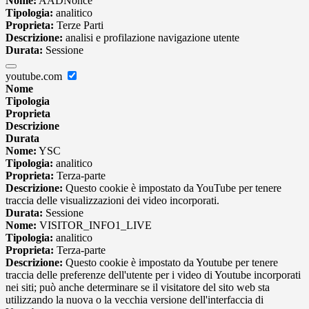
Nome:
AADNonce
Tipologia:
analitico
Proprieta:
Terze Parti
Descrizione:
analisi e profilazione navigazione utente
Durata:
Sessione
youtube.com
Nome
Tipologia
Proprieta
Descrizione
Durata
Nome:
YSC
Tipologia:
analitico
Proprieta:
Terza-parte
Descrizione:
Questo cookie è impostato da YouTube per tenere
traccia delle visualizzazioni dei video incorporati.
Durata:
Sessione
Nome:
VISITOR_INFO1_LIVE
Tipologia:
analitico
Proprieta:
Terza-parte
Descrizione:
Questo cookie è impostato da Youtube per tenere
traccia delle preferenze dell'utente per i video di Youtube incorporati
nei siti; può anche determinare se il visitatore del sito web sta
utilizzando la nuova o la vecchia versione dell'interfaccia di