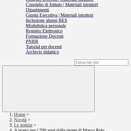
Consiglio di Istituto | Materiali istruttori
Dipartimenti
Giunta Esecutiva | Materiali istruttori
Inclusione alunni BES
Modulistica personale
Registro Elettronico
Formazione Docenti
PNRR
Tutorial per docenti
Archivio didattico
Campo di ricerca per le pagine del sito
Home
>
Novità
>
Le notizie
>
A teatro per i 700 anni dalla morte di Marco Polo