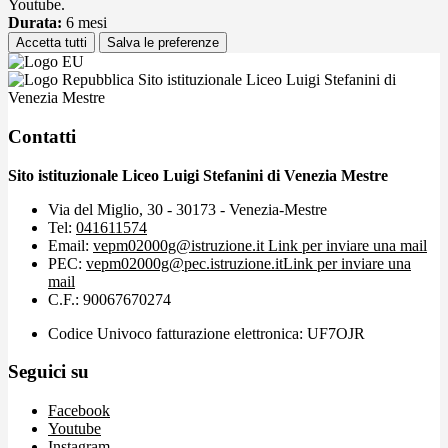
Youtube.
Durata:
6 mesi
Accetta tutti
Salva le preferenze
Sito istituzionale Liceo Luigi Stefanini di
Venezia Mestre
Contatti
Sito istituzionale Liceo Luigi Stefanini di Venezia Mestre
Via del Miglio, 30 - 30173 - Venezia-Mestre
Tel:
041611574
Email:
vepm02000g@istruzione.it
Link per inviare una mail
PEC:
vepm02000g@pec.istruzione.it
Link per inviare una
mail
C.F.: 90067670274
Codice Univoco fatturazione elettronica: UF7OJR
Seguici su
Facebook
Youtube
Instagram