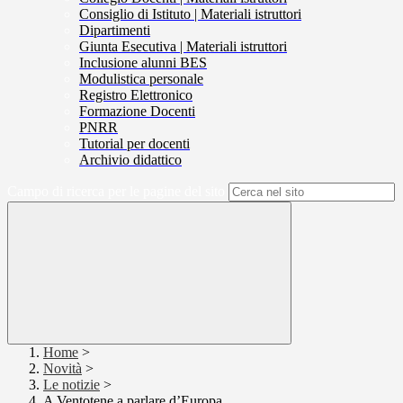
Consiglio di Istituto | Materiali istruttori
Dipartimenti
Giunta Esecutiva | Materiali istruttori
Inclusione alunni BES
Modulistica personale
Registro Elettronico
Formazione Docenti
PNRR
Tutorial per docenti
Archivio didattico
Campo di ricerca per le pagine del sito
Home
>
Novità
>
Le notizie
>
A Ventotene a parlare d’Europa