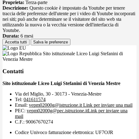
Proprieta:
Terza-parte
Descrizione:
Questo cookie è impostato da Youtube per tenere
traccia delle preferenze dell'utente per i video di Youtube incorporati
nei siti; può anche determinare se il visitatore del sito web sta
utilizzando la nuova o la vecchia versione dell'interfaccia di
Youtube.
Durata:
6 mesi
Accetta tutti
Salva le preferenze
Sito istituzionale Liceo Luigi Stefanini di
Venezia Mestre
Contatti
Sito istituzionale Liceo Luigi Stefanini di Venezia Mestre
Via del Miglio, 30 - 30173 - Venezia-Mestre
Tel:
041611574
Email:
vepm02000g@istruzione.it
Link per inviare una mail
PEC:
vepm02000g@pec.istruzione.it
Link per inviare una
mail
C.F.: 90067670274
Codice Univoco fatturazione elettronica: UF7OJR