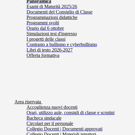
Panoramica
Esami di Maturità 2025/26
Documenti del Consiglio di Classe
Programmazioni didattiche
Programmi svolti
Orario dal 6 ottobre
Simulazioni test d'ingresso
I progetti delle classi
Contrasto a bullismo e cyberbullismo
Libri di testo 2026-2027
Offerta formativa
Area riservata
Accoglienza nuovi docenti
Orari, utilizzo aule, consigli di classe e scrutini
Bacheca sindacale
Circolari per il personale
Collegio Docenti | Documenti approvati
Collegio Docenti | Materiali istruttori