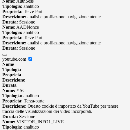
Nome:
AuthSess
Tipologia:
analitico
Proprieta:
Terze Parti
Descrizione:
analisi e profilazione navigazione utente
Durata:
Sessione
Nome:
AADNonce
Tipologia:
analitico
Proprieta:
Terze Parti
Descrizione:
analisi e profilazione navigazione utente
Durata:
Sessione
youtube.com
Nome
Tipologia
Proprieta
Descrizione
Durata
Nome:
YSC
Tipologia:
analitico
Proprieta:
Terza-parte
Descrizione:
Questo cookie è impostato da YouTube per tenere
traccia delle visualizzazioni dei video incorporati.
Durata:
Sessione
Nome:
VISITOR_INFO1_LIVE
Tipologia:
analitico