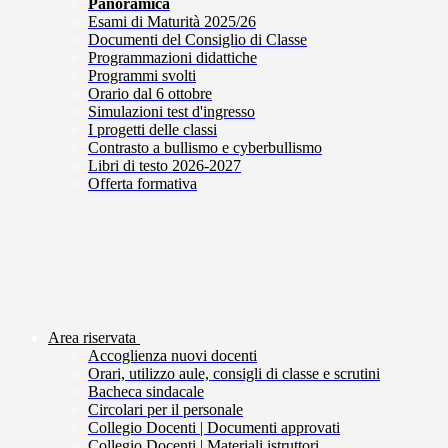
Panoramica
Esami di Maturità 2025/26
Documenti del Consiglio di Classe
Programmazioni didattiche
Programmi svolti
Orario dal 6 ottobre
Simulazioni test d'ingresso
I progetti delle classi
Contrasto a bullismo e cyberbullismo
Libri di testo 2026-2027
Offerta formativa
Area riservata
Accoglienza nuovi docenti
Orari, utilizzo aule, consigli di classe e scrutini
Bacheca sindacale
Circolari per il personale
Collegio Docenti | Documenti approvati
Collegio Docenti | Materiali istruttori