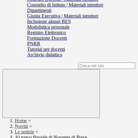
Consiglio di Istituto | Materiali istruttori
Dipartimenti
Giunta Esecutiva | Materiali istruttori
Inclusione alunni BES
Modulistica personale
Registro Elettronico
Formazione Docenti
PNRR
Tutorial per docenti
Archivio didattico
Campo di ricerca per le pagine del sito
Home
>
Novità
>
Le notizie
>
Al parco fluviale di Noventa di Piave