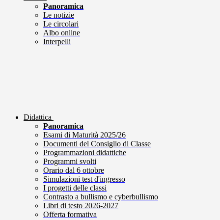
Panoramica
Le notizie
Le circolari
Albo online
Interpelli
Didattica
Panoramica
Esami di Maturità 2025/26
Documenti del Consiglio di Classe
Programmazioni didattiche
Programmi svolti
Orario dal 6 ottobre
Simulazioni test d'ingresso
I progetti delle classi
Contrasto a bullismo e cyberbullismo
Libri di testo 2026-2027
Offerta formativa