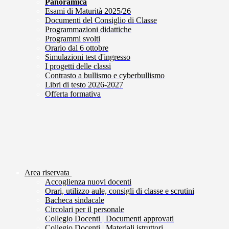
Panoramica
Esami di Maturità 2025/26
Documenti del Consiglio di Classe
Programmazioni didattiche
Programmi svolti
Orario dal 6 ottobre
Simulazioni test d'ingresso
I progetti delle classi
Contrasto a bullismo e cyberbullismo
Libri di testo 2026-2027
Offerta formativa
Area riservata
Accoglienza nuovi docenti
Orari, utilizzo aule, consigli di classe e scrutini
Bacheca sindacale
Circolari per il personale
Collegio Docenti | Documenti approvati
Collegio Docenti | Materiali istruttori