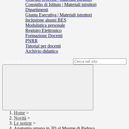
Consiglio di Istituto | Materiali istruttori
Dipartimenti
Giunta Esecutiva | Materiali istruttori
Inclusione alunni BES
Modulistica personale
Registro Elettronico
Formazione Docenti
PNRR
Tutorial per docenti
Archivio didattico
Campo di ricerca per le pagine del sito
Home
>
Novità
>
Le notizie
>
Anatomia umana in 3D al Musme di Padova