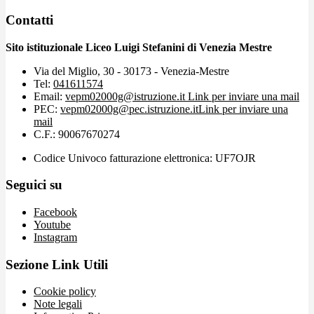
Contatti
Sito istituzionale Liceo Luigi Stefanini di Venezia Mestre
Via del Miglio, 30 - 30173 - Venezia-Mestre
Tel:
041611574
Email:
vepm02000g@istruzione.it
Link per inviare una mail
PEC:
vepm02000g@pec.istruzione.it
Link per inviare una
mail
C.F.: 90067670274
Codice Univoco fatturazione elettronica: UF7OJR
Seguici su
Facebook
Youtube
Instagram
Sezione Link Utili
Cookie policy
Note legali