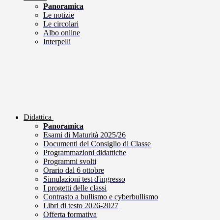
Panoramica
Le notizie
Le circolari
Albo online
Interpelli
Didattica
Panoramica
Esami di Maturità 2025/26
Documenti del Consiglio di Classe
Programmazioni didattiche
Programmi svolti
Orario dal 6 ottobre
Simulazioni test d'ingresso
I progetti delle classi
Contrasto a bullismo e cyberbullismo
Libri di testo 2026-2027
Offerta formativa