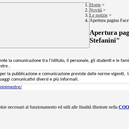
Home
>
Novità
>
Le notizie
>
Apertura pagina Faceb
Apertura pag
Stefanini"
ente
la comunicazione tra l'istituto, il personale, gli studenti e le fa
estre
.
e per la pubblicazione e comunicazione previste dalle norme
vigenti,
l
guaggi comunicativi diversi e più informali.
aninimestre/
kie necessari al funzionamento ed utili alle finalità illustrate nella
COO