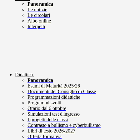
Panoramica
Le notizie
Le circolari
Albo online
Interpelli
Didattica
Panoramica
Esami di Maturità 2025/26
Documenti del Consiglio di Classe
Programmazioni didattiche
Programmi svolti
Orario dal 6 ottobre
Simulazioni test d'ingresso
I progetti delle classi
Contrasto a bullismo e cyberbullismo
Libri di testo 2026-2027
Offerta formativa