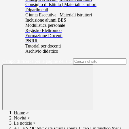
Consiglio di Istituto | Materiali istruttori
Dipartimenti
Giunta Esecutiva | Materiali istruttori
Inclusione alunni BES
Modulistica personale
Registro Elettronico
Formazione Docenti
PNRR
Tutorial per docenti
Archivio didattico
Campo di ricerca per le pagine del sito
Home
>
Novità
>
Le notizie
>
ATTENZIONE: data scuola aperta Liceo Linguistico (per i