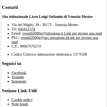
Contatti
Sito istituzionale Liceo Luigi Stefanini di Venezia Mestre
Via del Miglio, 30 - 30173 - Venezia-Mestre
Tel:
041611574
Email:
vepm02000g@istruzione.it
Link per inviare una mail
PEC:
vepm02000g@pec.istruzione.it
Link per inviare una
mail
C.F.: 90067670274
Codice Univoco fatturazione elettronica: UF7OJR
Seguici su
Facebook
Youtube
Instagram
Sezione Link Utili
Cookie policy
Note legali