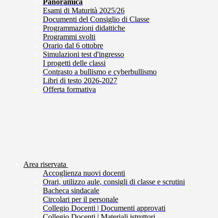
Panoramica
Esami di Maturità 2025/26
Documenti del Consiglio di Classe
Programmazioni didattiche
Programmi svolti
Orario dal 6 ottobre
Simulazioni test d'ingresso
I progetti delle classi
Contrasto a bullismo e cyberbullismo
Libri di testo 2026-2027
Offerta formativa
Area riservata
Accoglienza nuovi docenti
Orari, utilizzo aule, consigli di classe e scrutini
Bacheca sindacale
Circolari per il personale
Collegio Docenti | Documenti approvati
Collegio Docenti | Materiali istruttori