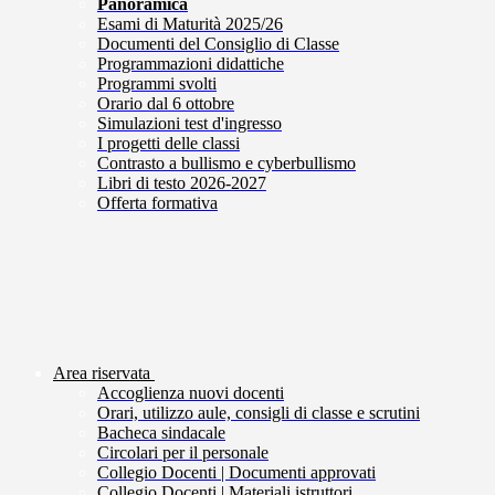
Panoramica
Esami di Maturità 2025/26
Documenti del Consiglio di Classe
Programmazioni didattiche
Programmi svolti
Orario dal 6 ottobre
Simulazioni test d'ingresso
I progetti delle classi
Contrasto a bullismo e cyberbullismo
Libri di testo 2026-2027
Offerta formativa
Area riservata
Accoglienza nuovi docenti
Orari, utilizzo aule, consigli di classe e scrutini
Bacheca sindacale
Circolari per il personale
Collegio Docenti | Documenti approvati
Collegio Docenti | Materiali istruttori