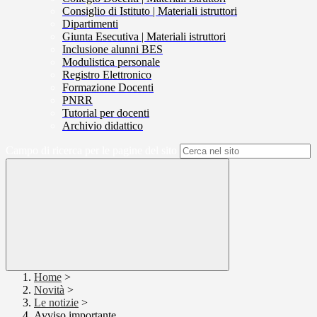
Consiglio di Istituto | Materiali istruttori
Dipartimenti
Giunta Esecutiva | Materiali istruttori
Inclusione alunni BES
Modulistica personale
Registro Elettronico
Formazione Docenti
PNRR
Tutorial per docenti
Archivio didattico
Campo di ricerca per le pagine del sito
Home
>
Novità
>
Le notizie
>
Avviso importante