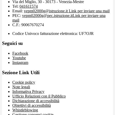
Via del Miglio, 30 - 30173 - Venezia-Mestre
Tel:
041611574
Email:
vepm02000g@istruzione.it
Link per inviare una mail
PEC:
vepm02000g@pec.istruzione.it
Link per inviare una
mail
C.F.: 90067670274
Codice Univoco fatturazione elettronica: UF7OJR
Seguici su
Facebook
Youtube
Instagram
Sezione Link Utili
Cookie policy
Note legali
Informativa Privacy
Ufficio Relazioni con il Pubblico
Dichiarazione di accessibilità
Obiettivi di accessibilità
Whistleblowing
Gestione consensi cookie