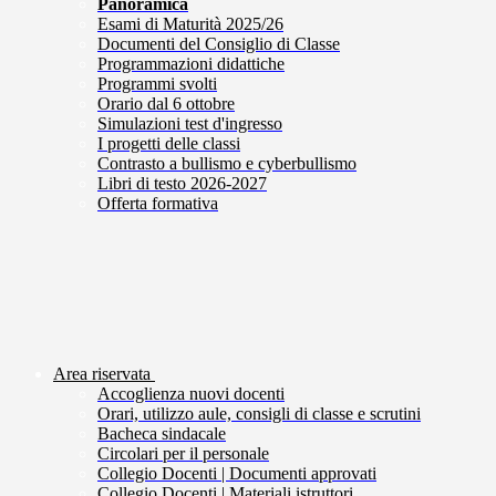
Panoramica
Esami di Maturità 2025/26
Documenti del Consiglio di Classe
Programmazioni didattiche
Programmi svolti
Orario dal 6 ottobre
Simulazioni test d'ingresso
I progetti delle classi
Contrasto a bullismo e cyberbullismo
Libri di testo 2026-2027
Offerta formativa
Area riservata
Accoglienza nuovi docenti
Orari, utilizzo aule, consigli di classe e scrutini
Bacheca sindacale
Circolari per il personale
Collegio Docenti | Documenti approvati
Collegio Docenti | Materiali istruttori