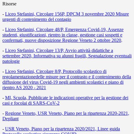
Risorse
-
Liceo Stefanini, Circolare 156P, DPCM 3 novembre 2020 Misure
urgenti di contenimento del contagio
-
Liceo Stefanini, Circolare 48/P, Emergenza Covid-19, Assenze
studenti, giustificazioni, rientro in classe, gestione casi sospetti e
confermati, nuove disposizione Regione Veneto 2 ottobre 2020
.
-
Liceo Stefanini, Circolare 13/P, Avvio attività didattiche a
settembre 2020, Informativa su alunni fragili, Segnalazione eventuali
patologie
-
Liceo Stefanini, Circolare 8/P, Protocollo scolastico di
regolamentazionedelle misure per il contrasto e il contenimento della
diffusione del virus Covid-19 negli ambienti scolastici e piano di
rientro AS 2020 - 2021
-
MI, Scuola, Pubblicate le indicazioni operative per la gestione dei
casi e focolai di SARS-CoV-2
-
Regione Veneto, USR Veneto, Piano per la ripartenza 2020-2021,
Depliant
-
USR Veneto, Piano per la ripartenza 2020/2021, Linee guida