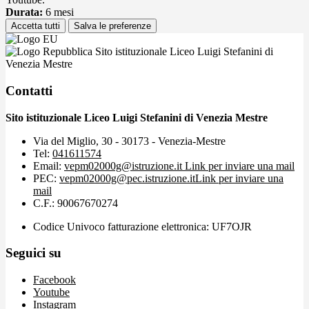
Durata:
6 mesi
Accetta tutti
Salva le preferenze
Sito istituzionale Liceo Luigi Stefanini di
Venezia Mestre
Contatti
Sito istituzionale Liceo Luigi Stefanini di Venezia Mestre
Via del Miglio, 30 - 30173 - Venezia-Mestre
Tel:
041611574
Email:
vepm02000g@istruzione.it
Link per inviare una mail
PEC:
vepm02000g@pec.istruzione.it
Link per inviare una
mail
C.F.: 90067670274
Codice Univoco fatturazione elettronica: UF7OJR
Seguici su
Facebook
Youtube
Instagram