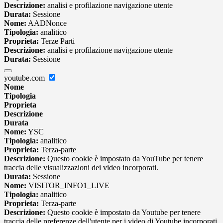
Descrizione:
analisi e profilazione navigazione utente
Durata:
Sessione
Nome:
AADNonce
Tipologia:
analitico
Proprieta:
Terze Parti
Descrizione:
analisi e profilazione navigazione utente
Durata:
Sessione
youtube.com
Nome
Tipologia
Proprieta
Descrizione
Durata
Nome:
YSC
Tipologia:
analitico
Proprieta:
Terza-parte
Descrizione:
Questo cookie è impostato da YouTube per tenere
traccia delle visualizzazioni dei video incorporati.
Durata:
Sessione
Nome:
VISITOR_INFO1_LIVE
Tipologia:
analitico
Proprieta:
Terza-parte
Descrizione:
Questo cookie è impostato da Youtube per tenere
traccia delle preferenze dell'utente per i video di Youtube incorporati