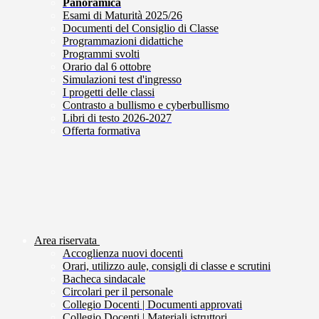
Panoramica
Esami di Maturità 2025/26
Documenti del Consiglio di Classe
Programmazioni didattiche
Programmi svolti
Orario dal 6 ottobre
Simulazioni test d'ingresso
I progetti delle classi
Contrasto a bullismo e cyberbullismo
Libri di testo 2026-2027
Offerta formativa
Area riservata
Accoglienza nuovi docenti
Orari, utilizzo aule, consigli di classe e scrutini
Bacheca sindacale
Circolari per il personale
Collegio Docenti | Documenti approvati
Collegio Docenti | Materiali istruttori