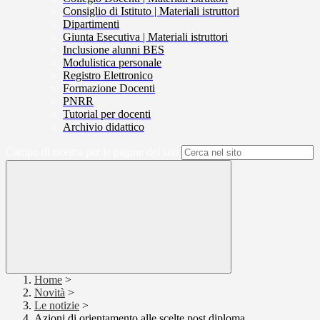
Consiglio di Istituto | Materiali istruttori
Dipartimenti
Giunta Esecutiva | Materiali istruttori
Inclusione alunni BES
Modulistica personale
Registro Elettronico
Formazione Docenti
PNRR
Tutorial per docenti
Archivio didattico
Campo di ricerca per le pagine del sito
Home
>
Novità
>
Le notizie
>
Azioni di orientamento alle scelte post diploma