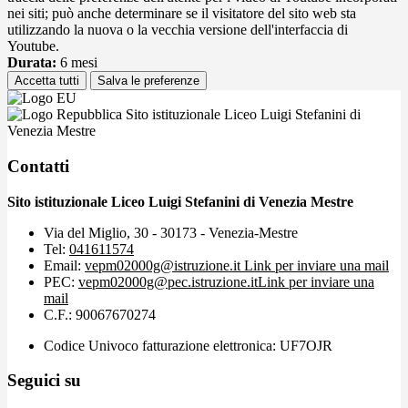
nei siti; può anche determinare se il visitatore del sito web sta
utilizzando la nuova o la vecchia versione dell'interfaccia di
Youtube.
Durata:
6 mesi
Accetta tutti
Salva le preferenze
Sito istituzionale Liceo Luigi Stefanini di
Venezia Mestre
Contatti
Sito istituzionale Liceo Luigi Stefanini di Venezia Mestre
Via del Miglio, 30 - 30173 - Venezia-Mestre
Tel:
041611574
Email:
vepm02000g@istruzione.it
Link per inviare una mail
PEC:
vepm02000g@pec.istruzione.it
Link per inviare una
mail
C.F.: 90067670274
Codice Univoco fatturazione elettronica: UF7OJR
Seguici su