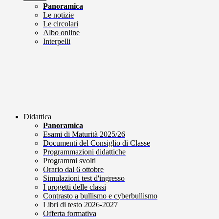
Panoramica
Le notizie
Le circolari
Albo online
Interpelli
Didattica
Panoramica
Esami di Maturità 2025/26
Documenti del Consiglio di Classe
Programmazioni didattiche
Programmi svolti
Orario dal 6 ottobre
Simulazioni test d'ingresso
I progetti delle classi
Contrasto a bullismo e cyberbullismo
Libri di testo 2026-2027
Offerta formativa