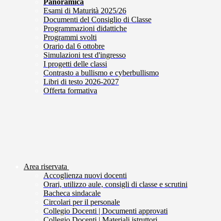
Panoramica
Esami di Maturità 2025/26
Documenti del Consiglio di Classe
Programmazioni didattiche
Programmi svolti
Orario dal 6 ottobre
Simulazioni test d'ingresso
I progetti delle classi
Contrasto a bullismo e cyberbullismo
Libri di testo 2026-2027
Offerta formativa
Area riservata
Accoglienza nuovi docenti
Orari, utilizzo aule, consigli di classe e scrutini
Bacheca sindacale
Circolari per il personale
Collegio Docenti | Documenti approvati
Collegio Docenti | Materiali istruttori