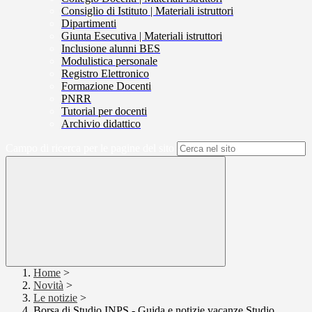
Consiglio di Istituto | Materiali istruttori
Dipartimenti
Giunta Esecutiva | Materiali istruttori
Inclusione alunni BES
Modulistica personale
Registro Elettronico
Formazione Docenti
PNRR
Tutorial per docenti
Archivio didattico
Campo di ricerca per le pagine del sito
Home
>
Novità
>
Le notizie
>
Borsa di Studio INPS - Guida e notizie vacanze Studio