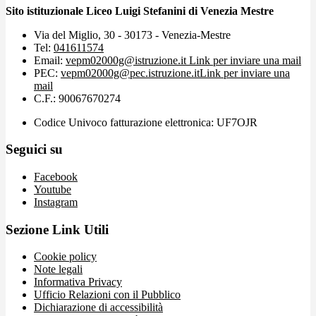
Sito istituzionale Liceo Luigi Stefanini di Venezia Mestre
Via del Miglio, 30 - 30173 - Venezia-Mestre
Tel:
041611574
Email:
vepm02000g@istruzione.it
Link per inviare una mail
PEC:
vepm02000g@pec.istruzione.it
Link per inviare una
mail
C.F.: 90067670274
Codice Univoco fatturazione elettronica: UF7OJR
Seguici su
Facebook
Youtube
Instagram
Sezione Link Utili
Cookie policy
Note legali
Informativa Privacy
Ufficio Relazioni con il Pubblico
Dichiarazione di accessibilità