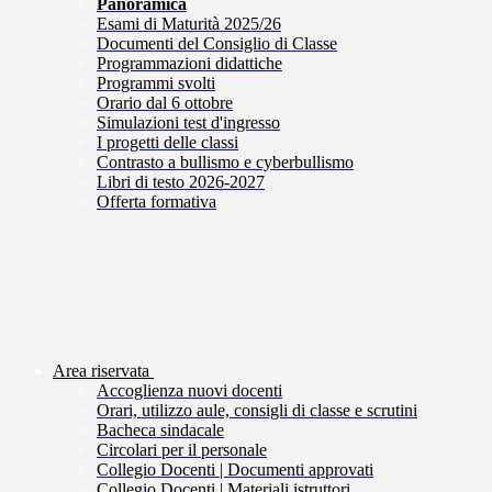
Panoramica
Esami di Maturità 2025/26
Documenti del Consiglio di Classe
Programmazioni didattiche
Programmi svolti
Orario dal 6 ottobre
Simulazioni test d'ingresso
I progetti delle classi
Contrasto a bullismo e cyberbullismo
Libri di testo 2026-2027
Offerta formativa
Area riservata
Accoglienza nuovi docenti
Orari, utilizzo aule, consigli di classe e scrutini
Bacheca sindacale
Circolari per il personale
Collegio Docenti | Documenti approvati
Collegio Docenti | Materiali istruttori