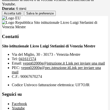
Youtube.
Durata:
6 mesi
Accetta tutti
Salva le preferenze
Sito istituzionale Liceo Luigi Stefanini di
Venezia Mestre
Contatti
Sito istituzionale Liceo Luigi Stefanini di Venezia Mestre
Via del Miglio, 30 - 30173 - Venezia-Mestre
Tel:
041611574
Email:
vepm02000g@istruzione.it
Link per inviare una mail
PEC:
vepm02000g@pec.istruzione.it
Link per inviare una
mail
C.F.: 90067670274
Codice Univoco fatturazione elettronica: UF7OJR
Seguici su
Facebook
Youtube