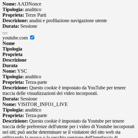
Nome:
AADNonce
Tipologia:
analitico
Proprieta:
Terze Parti
Descrizione:
analisi e profilazione navigazione utente
Durata:
Sessione
youtube.com
Nome
Tipologia
Proprieta
Descrizione
Durata
Nome:
YSC
Tipologia:
analitico
Proprieta:
Terza-parte
Descrizione:
Questo cookie è impostato da YouTube per tenere
traccia delle visualizzazioni dei video incorporati.
Durata:
Sessione
Nome:
VISITOR_INFO1_LIVE
Tipologia:
analitico
Proprieta:
Terza-parte
Descrizione:
Questo cookie è impostato da Youtube per tenere
traccia delle preferenze dell'utente per i video di Youtube incorporati
nei siti; può anche determinare se il visitatore del sito web sta
utilizzando la nuova o la vecchia versione dell'interfaccia di