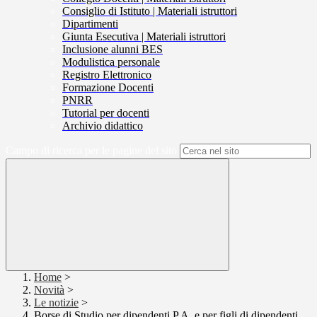
Consiglio di Istituto | Materiali istruttori
Dipartimenti
Giunta Esecutiva | Materiali istruttori
Inclusione alunni BES
Modulistica personale
Registro Elettronico
Formazione Docenti
PNRR
Tutorial per docenti
Archivio didattico
Campo di ricerca per le pagine del sito
Home
>
Novità
>
Le notizie
>
Borse di Studio per dipendenti P.A. e per figli di dipendenti