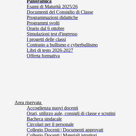
Panoramica
Esami di Maturità 2025/26
Documenti del Consiglio di Classe
Programmazioni didattiche
Programmi svolti
Orario dal 6 ottobre
Simulazioni test d'ingresso
I progetti delle classi
Contrasto a bullismo e cyberbullismo
Libri di testo 2026-2027
Offerta formativa
Area riservata
Accoglienza nuovi docenti
Orari, utilizzo aule, consigli di classe e scrutini
Bacheca sindacale
Circolari per il personale
Collegio Docenti | Documenti approvati
Collegio Docenti | Materiali istruttori