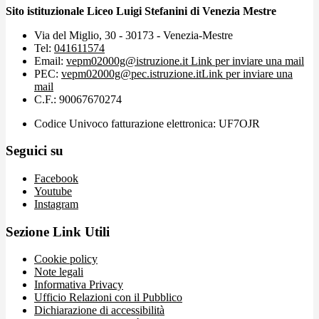
Sito istituzionale Liceo Luigi Stefanini di Venezia Mestre
Via del Miglio, 30 - 30173 - Venezia-Mestre
Tel:
041611574
Email:
vepm02000g@istruzione.it
Link per inviare una mail
PEC:
vepm02000g@pec.istruzione.it
Link per inviare una
mail
C.F.: 90067670274
Codice Univoco fatturazione elettronica: UF7OJR
Seguici su
Facebook
Youtube
Instagram
Sezione Link Utili
Cookie policy
Note legali
Informativa Privacy
Ufficio Relazioni con il Pubblico
Dichiarazione di accessibilità