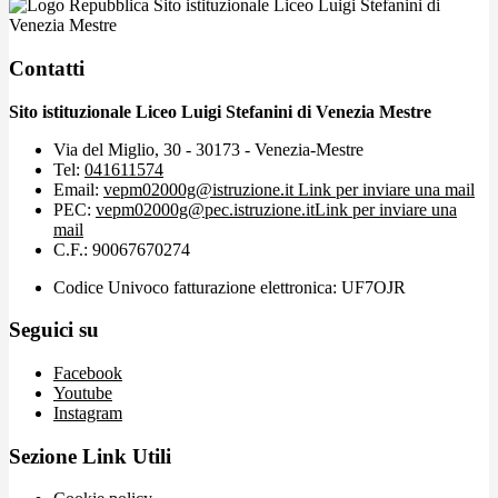
Sito istituzionale Liceo Luigi Stefanini di
Venezia Mestre
Contatti
Sito istituzionale Liceo Luigi Stefanini di Venezia Mestre
Via del Miglio, 30 - 30173 - Venezia-Mestre
Tel:
041611574
Email:
vepm02000g@istruzione.it
Link per inviare una mail
PEC:
vepm02000g@pec.istruzione.it
Link per inviare una
mail
C.F.: 90067670274
Codice Univoco fatturazione elettronica: UF7OJR
Seguici su
Facebook
Youtube
Instagram
Sezione Link Utili