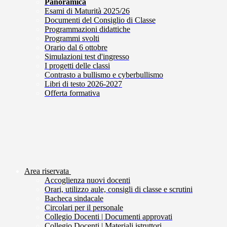
Panoramica
Esami di Maturità 2025/26
Documenti del Consiglio di Classe
Programmazioni didattiche
Programmi svolti
Orario dal 6 ottobre
Simulazioni test d'ingresso
I progetti delle classi
Contrasto a bullismo e cyberbullismo
Libri di testo 2026-2027
Offerta formativa
Area riservata
Accoglienza nuovi docenti
Orari, utilizzo aule, consigli di classe e scrutini
Bacheca sindacale
Circolari per il personale
Collegio Docenti | Documenti approvati
Collegio Docenti | Materiali istruttori