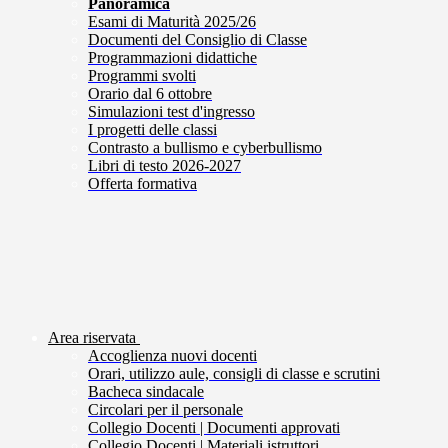
Panoramica
Esami di Maturità 2025/26
Documenti del Consiglio di Classe
Programmazioni didattiche
Programmi svolti
Orario dal 6 ottobre
Simulazioni test d'ingresso
I progetti delle classi
Contrasto a bullismo e cyberbullismo
Libri di testo 2026-2027
Offerta formativa
Area riservata
Accoglienza nuovi docenti
Orari, utilizzo aule, consigli di classe e scrutini
Bacheca sindacale
Circolari per il personale
Collegio Docenti | Documenti approvati
Collegio Docenti | Materiali istruttori