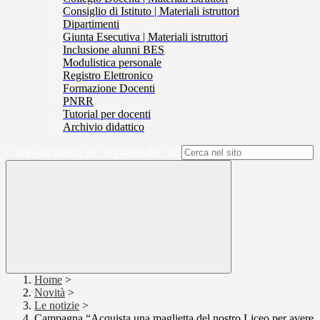
Consiglio di Istituto | Materiali istruttori
Dipartimenti
Giunta Esecutiva | Materiali istruttori
Inclusione alunni BES
Modulistica personale
Registro Elettronico
Formazione Docenti
PNRR
Tutorial per docenti
Archivio didattico
Campo di ricerca per le pagine del sito
Home
>
Novità
>
Le notizie
>
Campagna “Acquista una maglietta del nostro Liceo per avere