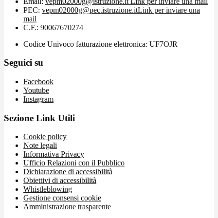
Email:
vepm02000g@istruzione.it
Link per inviare una mail
PEC:
vepm02000g@pec.istruzione.it
Link per inviare una
mail
C.F.: 90067670274
Codice Univoco fatturazione elettronica: UF7OJR
Seguici su
Facebook
Youtube
Instagram
Sezione Link Utili
Cookie policy
Note legali
Informativa Privacy
Ufficio Relazioni con il Pubblico
Dichiarazione di accessibilità
Obiettivi di accessibilità
Whistleblowing
Gestione consensi cookie
Amministrazione trasparente