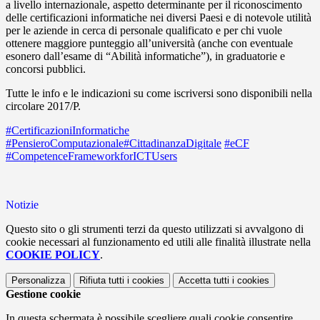
a livello internazionale, aspetto determinante per il riconoscimento
delle certificazioni informatiche nei diversi Paesi e di notevole utilità
per le aziende in cerca di personale qualificato e per chi vuole
ottenere maggiore punteggio all’università (anche con eventuale
esonero dall’esame di “Abilità informatiche”), in graduatorie e
concorsi pubblici.
Tutte le info e le indicazioni su come iscriversi sono disponibili nella
circolare 2017/P.
#
CertificazioniInformatiche
#
PensieroComputazionale
#
CittadinanzaDigitale
#
eCF
#
CompetenceFrameworkforICTUsers
Notizie
Questo sito o gli strumenti terzi da questo utilizzati si avvalgono di
cookie necessari al funzionamento ed utili alle finalità illustrate nella
COOKIE POLICY
.
Personalizza
Rifiuta tutti
i cookies
Accetta tutti
i cookies
Gestione cookie
In questa schermata è possibile scegliere quali cookie consentire.