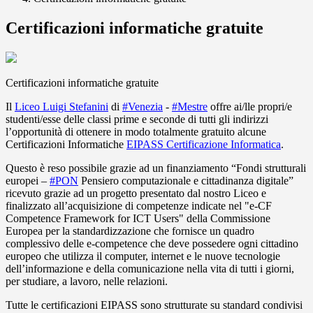
Certificazioni informatiche gratuite
Certificazioni informatiche gratuite
Il
Liceo Luigi Stefanini
di
#
Venezia
-
#
Mestre
offre ai/lle propri/e
studenti/esse delle classi prime e seconde di tutti gli indirizzi
l’opportunità di ottenere in modo totalmente gratuito alcune
Certificazioni Informatiche
EIPASS Certificazione Informatica
.
Questo è reso possibile grazie ad un finanziamento “Fondi strutturali
europei –
#
PON
Pensiero computazionale e cittadinanza digitale”
ricevuto grazie ad un progetto presentato dal nostro Liceo e
finalizzato all’acquisizio
ne di competenze indicate nel "e-CF
Competence Framework for ICT Users" della Commissione
Europea per la standardizzazione che fornisce un quadro
complessivo delle e-competence che deve possedere ogni cittadino
europeo che utilizza il computer, internet e le nuove tecnologie
dell’informazione e della comunicazione nella vita di tutti i giorni,
per studiare, a lavoro, nelle relazioni.
Tutte le certificazioni EIPASS sono strutturate su standard condivisi