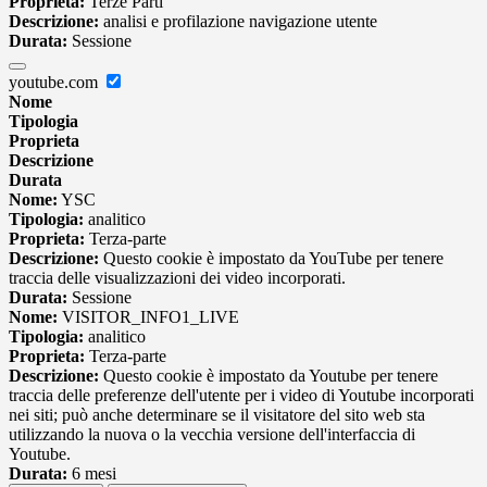
Proprieta:
Terze Parti
Descrizione:
analisi e profilazione navigazione utente
Durata:
Sessione
youtube.com
Nome
Tipologia
Proprieta
Descrizione
Durata
Nome:
YSC
Tipologia:
analitico
Proprieta:
Terza-parte
Descrizione:
Questo cookie è impostato da YouTube per tenere
traccia delle visualizzazioni dei video incorporati.
Durata:
Sessione
Nome:
VISITOR_INFO1_LIVE
Tipologia:
analitico
Proprieta:
Terza-parte
Descrizione:
Questo cookie è impostato da Youtube per tenere
traccia delle preferenze dell'utente per i video di Youtube incorporati
nei siti; può anche determinare se il visitatore del sito web sta
utilizzando la nuova o la vecchia versione dell'interfaccia di
Youtube.
Durata:
6 mesi