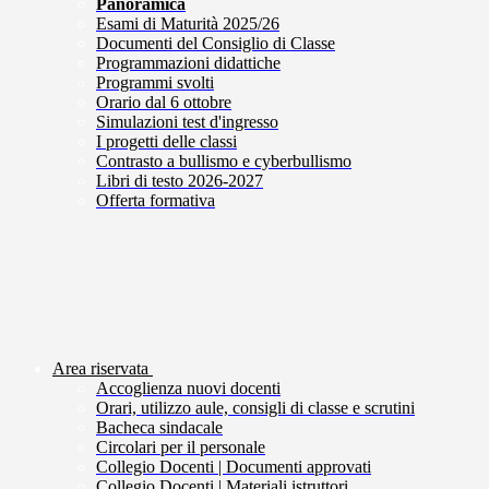
Panoramica
Esami di Maturità 2025/26
Documenti del Consiglio di Classe
Programmazioni didattiche
Programmi svolti
Orario dal 6 ottobre
Simulazioni test d'ingresso
I progetti delle classi
Contrasto a bullismo e cyberbullismo
Libri di testo 2026-2027
Offerta formativa
Area riservata
Accoglienza nuovi docenti
Orari, utilizzo aule, consigli di classe e scrutini
Bacheca sindacale
Circolari per il personale
Collegio Docenti | Documenti approvati
Collegio Docenti | Materiali istruttori