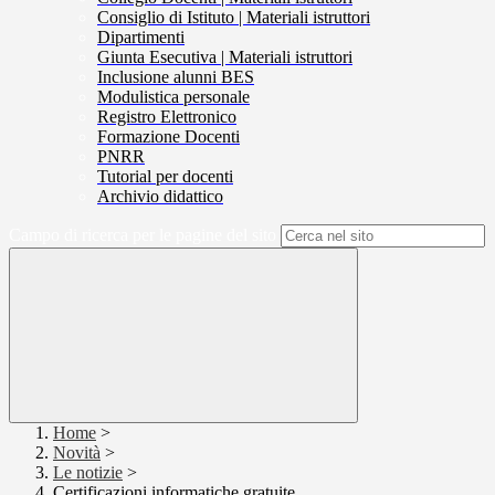
Consiglio di Istituto | Materiali istruttori
Dipartimenti
Giunta Esecutiva | Materiali istruttori
Inclusione alunni BES
Modulistica personale
Registro Elettronico
Formazione Docenti
PNRR
Tutorial per docenti
Archivio didattico
Campo di ricerca per le pagine del sito
Home
>
Novità
>
Le notizie
>
Certificazioni informatiche gratuite