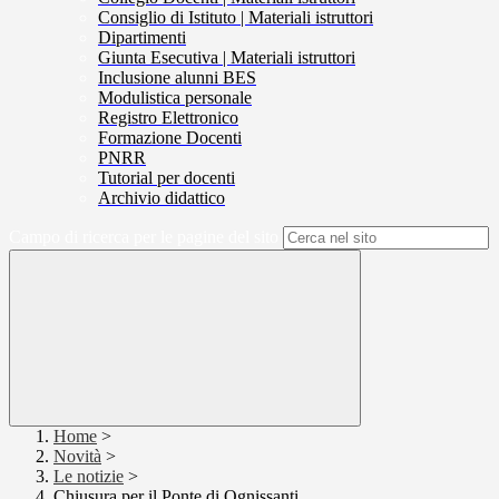
Consiglio di Istituto | Materiali istruttori
Dipartimenti
Giunta Esecutiva | Materiali istruttori
Inclusione alunni BES
Modulistica personale
Registro Elettronico
Formazione Docenti
PNRR
Tutorial per docenti
Archivio didattico
Campo di ricerca per le pagine del sito
Home
>
Novità
>
Le notizie
>
Chiusura per il Ponte di Ognissanti