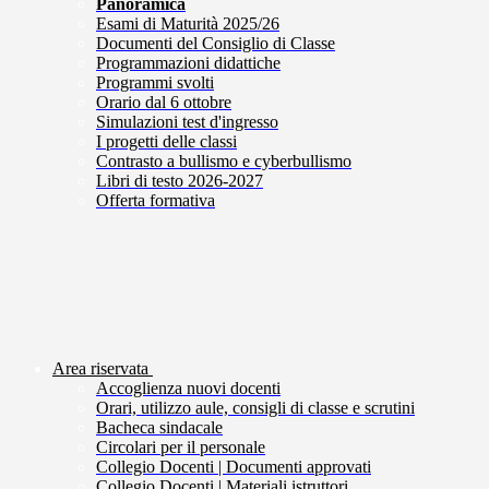
Panoramica
Esami di Maturità 2025/26
Documenti del Consiglio di Classe
Programmazioni didattiche
Programmi svolti
Orario dal 6 ottobre
Simulazioni test d'ingresso
I progetti delle classi
Contrasto a bullismo e cyberbullismo
Libri di testo 2026-2027
Offerta formativa
Area riservata
Accoglienza nuovi docenti
Orari, utilizzo aule, consigli di classe e scrutini
Bacheca sindacale
Circolari per il personale
Collegio Docenti | Documenti approvati
Collegio Docenti | Materiali istruttori