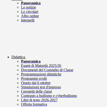
Panoramica
Le notizie
Le circolari
Albo online
Interpelli
Didattica
Panoramica
Esami di Maturità 2025/26
Documenti del Consiglio di Classe
Programmazioni didattiche
Programmi svolti
Orario dal 6 ottobre
Simulazioni test d'ingresso
I progetti delle classi
Contrasto a bullismo e cyberbullismo
Libri di testo 2026-2027
Offerta formativa