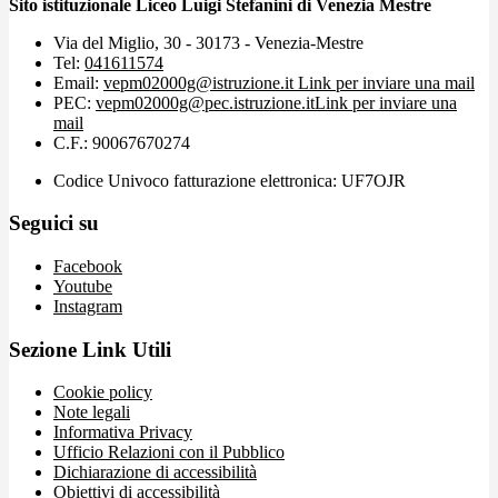
Sito istituzionale Liceo Luigi Stefanini di Venezia Mestre
Via del Miglio, 30 - 30173 - Venezia-Mestre
Tel:
041611574
Email:
vepm02000g@istruzione.it
Link per inviare una mail
PEC:
vepm02000g@pec.istruzione.it
Link per inviare una
mail
C.F.: 90067670274
Codice Univoco fatturazione elettronica: UF7OJR
Seguici su
Facebook
Youtube
Instagram
Sezione Link Utili
Cookie policy
Note legali
Informativa Privacy
Ufficio Relazioni con il Pubblico
Dichiarazione di accessibilità
Obiettivi di accessibilità