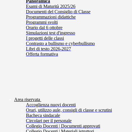
Panoramica
Esami di Maturità 2025/26
Documenti del Consiglio di Classe
Programmazioni didattiche
Programmi svolti
Orario dal 6 ottobre
Simulazioni test d'ingresso
I progetti delle classi
Contrasto a bullismo e cyberbullismo
Libri di testo 2026-2027
Offerta formativa
Area riservata
Accoglienza nuovi docenti
Orari, utilizzo aule, consigli di classe e scrutini
Bacheca sindacale
Circolari per il personale
Collegio Docenti | Documenti approvati
Collegio Docenti | Materiali istruttori