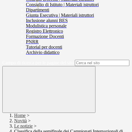
Consiglio di Istituto | Materiali istruttori
Dipartimenti
Giunta Esecutiva | Materiali istruttori
Inclusione alunni BES
Modulistica personale
Registro Elettronico
Formazione Docenti
PNRR
Tutorial per docenti
Archivio didattico
Campo di ricerca per le pagine del sito
Home
>
Novità
>
Le notizie
>
Classifica della semifinale dei Campionati Internazionali di