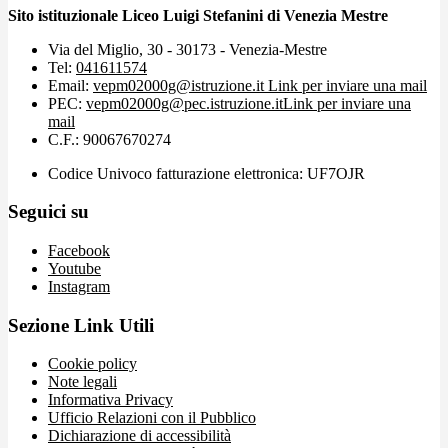
Sito istituzionale Liceo Luigi Stefanini di Venezia Mestre
Via del Miglio, 30 - 30173 - Venezia-Mestre
Tel:
041611574
Email:
vepm02000g@istruzione.it
Link per inviare una mail
PEC:
vepm02000g@pec.istruzione.it
Link per inviare una
mail
C.F.: 90067670274
Codice Univoco fatturazione elettronica: UF7OJR
Seguici su
Facebook
Youtube
Instagram
Sezione Link Utili
Cookie policy
Note legali
Informativa Privacy
Ufficio Relazioni con il Pubblico
Dichiarazione di accessibilità