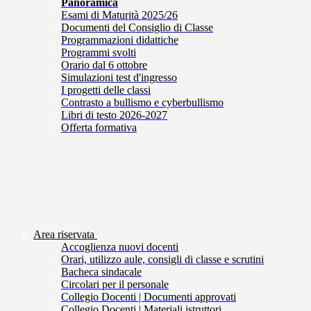
Panoramica
Esami di Maturità 2025/26
Documenti del Consiglio di Classe
Programmazioni didattiche
Programmi svolti
Orario dal 6 ottobre
Simulazioni test d'ingresso
I progetti delle classi
Contrasto a bullismo e cyberbullismo
Libri di testo 2026-2027
Offerta formativa
Area riservata
Accoglienza nuovi docenti
Orari, utilizzo aule, consigli di classe e scrutini
Bacheca sindacale
Circolari per il personale
Collegio Docenti | Documenti approvati
Collegio Docenti | Materiali istruttori