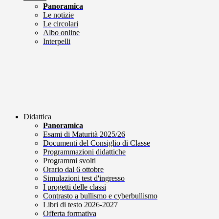
Panoramica
Le notizie
Le circolari
Albo online
Interpelli
Didattica
Panoramica
Esami di Maturità 2025/26
Documenti del Consiglio di Classe
Programmazioni didattiche
Programmi svolti
Orario dal 6 ottobre
Simulazioni test d'ingresso
I progetti delle classi
Contrasto a bullismo e cyberbullismo
Libri di testo 2026-2027
Offerta formativa