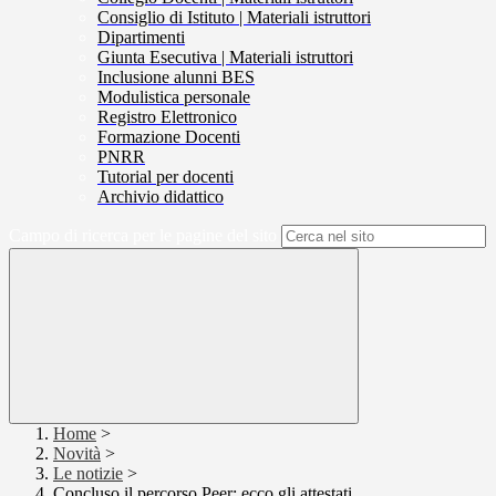
Consiglio di Istituto | Materiali istruttori
Dipartimenti
Giunta Esecutiva | Materiali istruttori
Inclusione alunni BES
Modulistica personale
Registro Elettronico
Formazione Docenti
PNRR
Tutorial per docenti
Archivio didattico
Campo di ricerca per le pagine del sito
Home
>
Novità
>
Le notizie
>
Concluso il percorso Peer: ecco gli attestati