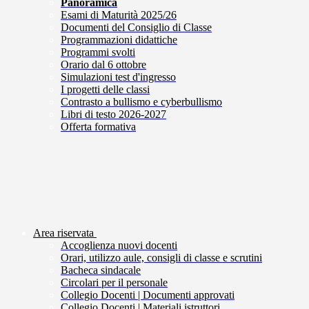
Panoramica
Esami di Maturità 2025/26
Documenti del Consiglio di Classe
Programmazioni didattiche
Programmi svolti
Orario dal 6 ottobre
Simulazioni test d'ingresso
I progetti delle classi
Contrasto a bullismo e cyberbullismo
Libri di testo 2026-2027
Offerta formativa
Area riservata
Accoglienza nuovi docenti
Orari, utilizzo aule, consigli di classe e scrutini
Bacheca sindacale
Circolari per il personale
Collegio Docenti | Documenti approvati
Collegio Docenti | Materiali istruttori