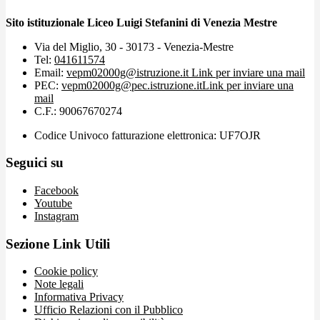
Sito istituzionale Liceo Luigi Stefanini di Venezia Mestre
Via del Miglio, 30 - 30173 - Venezia-Mestre
Tel:
041611574
Email:
vepm02000g@istruzione.it
Link per inviare una mail
PEC:
vepm02000g@pec.istruzione.it
Link per inviare una
mail
C.F.: 90067670274
Codice Univoco fatturazione elettronica: UF7OJR
Seguici su
Facebook
Youtube
Instagram
Sezione Link Utili
Cookie policy
Note legali
Informativa Privacy
Ufficio Relazioni con il Pubblico