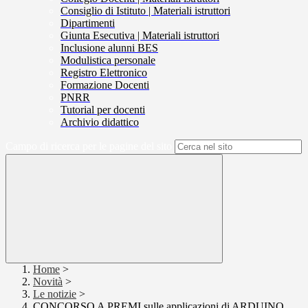
Consiglio di Istituto | Materiali istruttori
Dipartimenti
Giunta Esecutiva | Materiali istruttori
Inclusione alunni BES
Modulistica personale
Registro Elettronico
Formazione Docenti
PNRR
Tutorial per docenti
Archivio didattico
Campo di ricerca per le pagine del sito
Home
>
Novità
>
Le notizie
>
CONCORSO A PREMI sulle applicazioni di ARDUINO