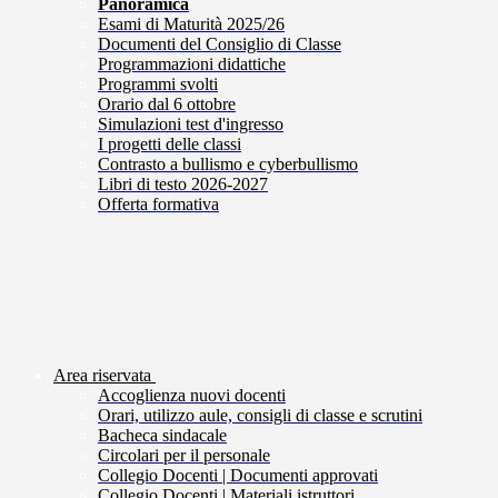
Panoramica
Esami di Maturità 2025/26
Documenti del Consiglio di Classe
Programmazioni didattiche
Programmi svolti
Orario dal 6 ottobre
Simulazioni test d'ingresso
I progetti delle classi
Contrasto a bullismo e cyberbullismo
Libri di testo 2026-2027
Offerta formativa
Area riservata
Accoglienza nuovi docenti
Orari, utilizzo aule, consigli di classe e scrutini
Bacheca sindacale
Circolari per il personale
Collegio Docenti | Documenti approvati
Collegio Docenti | Materiali istruttori