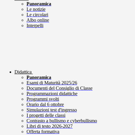
Panoramica
Le notizie
Le circolari
Albo online
Interpelli
Didattica
Panoramica
Esami di Maturità 2025/26
Documenti del Consiglio di Classe
Programmazioni didattiche
Programmi svolti
Orario dal 6 ottobre
Simulazioni test d'ingresso
I progetti delle classi
Contrasto a bullismo e cyberbullismo
Libri di testo 2026-2027
Offerta formativa